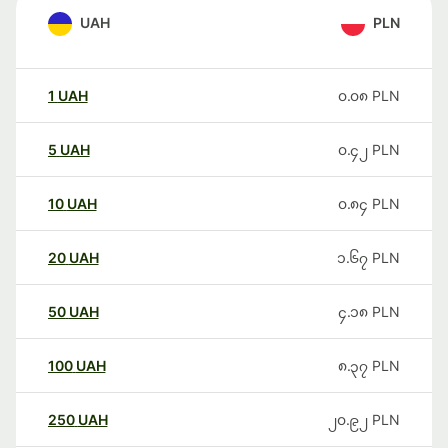
UAH
PLN
1
UAH
၀.၀၈
PLN
5
UAH
၀.၄၂
PLN
10
UAH
၀.၈၄
PLN
20
UAH
၁.၆၇
PLN
50
UAH
၄.၁၈
PLN
100
UAH
၈.၃၇
PLN
250
UAH
၂၀.၉၂
PLN