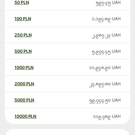
50
PLN
၅၉၇.၄၅
UAH
100
PLN
၁,၁၉၄.၈၉
UAH
250
PLN
၂,၉၈၇.၂၃
UAH
500
PLN
၅,၉၇၄.၄၅
UAH
1000
PLN
၁၁,၉၄၈.၉၀
UAH
2000
PLN
၂၃,၈၉၇.၈၀
UAH
5000
PLN
၅၉,၇၄၄.၅၀
UAH
10000
PLN
၁၁၉,၄၈၉
UAH