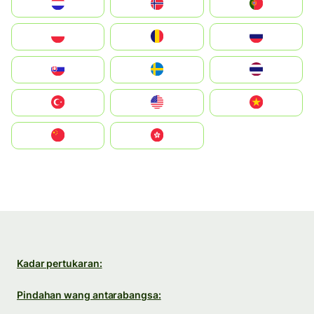
Nederland
Norge
Portugal
Polska
România
Россия
Slovensko
Ruoŧŧa
ไทย
Türkiye
United States
Vietnam
中国
中國香港特別行政區
Kadar pertukaran:
Pindahan wang antarabangsa: