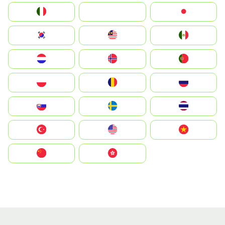
Italia
JA
Japan
South Korea
Malay
Mexico
Nederland
Norge
Portugal
Polska
România
Россия
Slovensko
Ruoŧŧa
ไทย
Türkiye
United States
Vietnam
中国
中國香港特別行政區