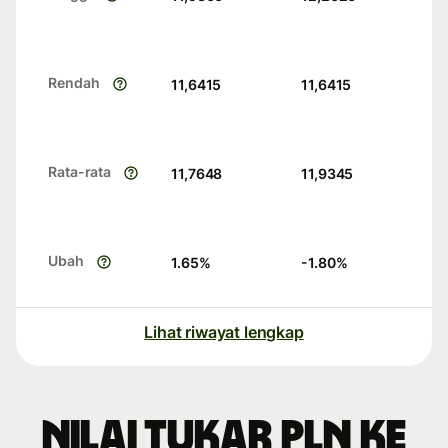
Rendah
11,6415
11,6415
Rata-rata
11,7648
11,9345
Ubah
1.65
%
-1.80
%
Lihat riwayat lengkap
Nilai tukar PLN ke