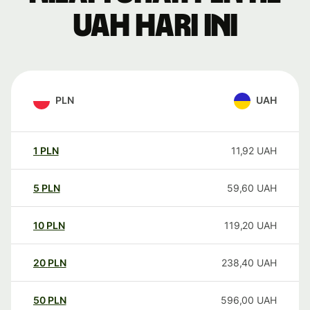
UAH hari ini
PLN
UAH
1
PLN
11,92
UAH
5
PLN
59,60
UAH
10
PLN
119,20
UAH
20
PLN
238,40
UAH
50
PLN
596,00
UAH