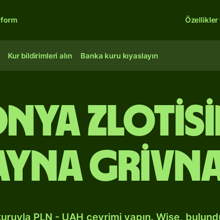
tform
Özellikler
Kur bildirimleri alın
Banka kuru kıyaslayın
nya zlotis
ayna grivna
kuruyla PLN - UAH çevrimi yapın. Wise, bulun