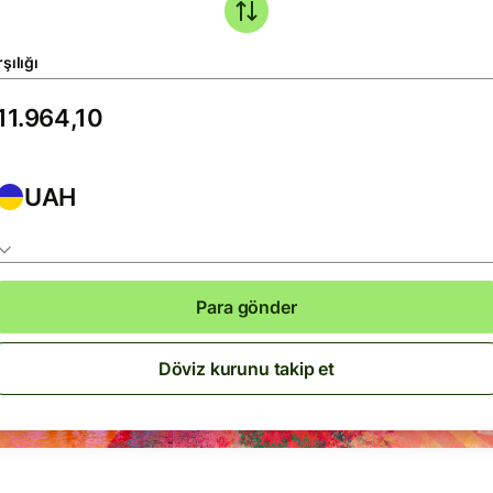
şılığı
UAH
Para gönder
Döviz kurunu takip et