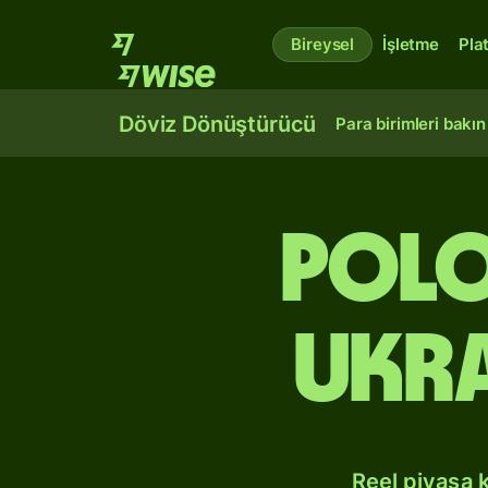
Bireysel
İşletme
Pla
Döviz Dönüştürücü
Para birimleri bakın
Polo
Ukr
Reel piyasa 