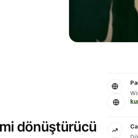
Par
Wi
ku
rimi dönüştürücü
Ca
Dö