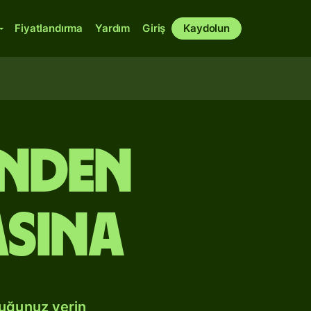
Fiyatlandırma
Yardım
Giriş
Kaydolun
inden
sına
duğunuz yerin