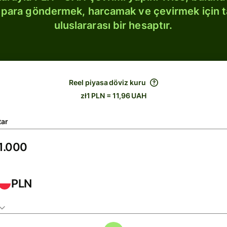
bi para göndermek, harcamak ve çevirmek için 
uluslararası bir hesaptır.
Reel piyasa döviz kuru
zł1 PLN = 11,96 UAH
tar
PLN