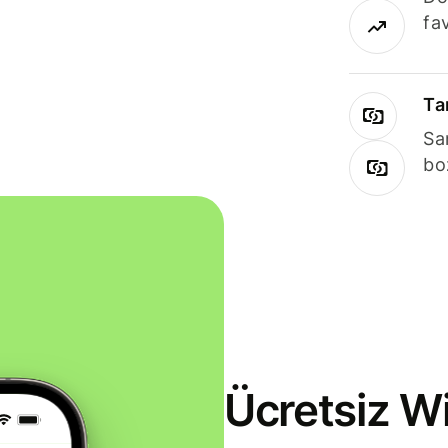
fav
Ta
Sa
bo
Ücretsiz Wi