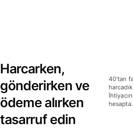
Harcarken,
40'tan f
gönderirken ve
harcadık
İhtiyacın
ödeme alırken
hesapta.
tasarruf edin