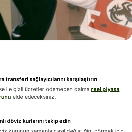
a transferi sağlayıcılarını karşılaştırın
se ile gizli ücretler ödemeden daima
reel piyasa
runu
elde edeceksiniz.
nlı döviz kurlarını takip edin
viz kurunun zamanla nasıl değiştiğini görmek için