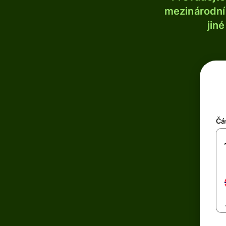
mezinárodní 
jin
Čá