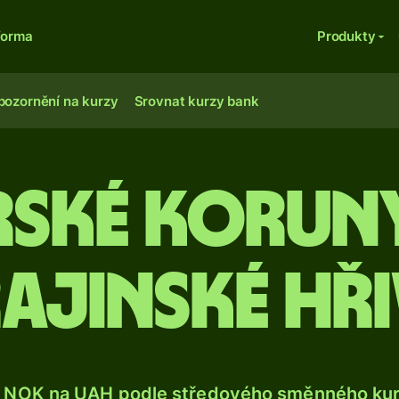
forma
Produkty
pozornění na kurzy
Srovnat kurzy bank
ské korun
ajinské hř
 NOK na UAH podle středového směnného kurz