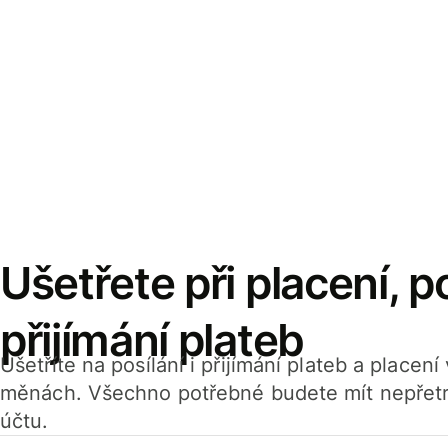
Ušetřete při placení, po
přijímání plateb
Ušetříte na posílání i přijímání plateb a placen
měnách. Všechno potřebné budete mít nepřetr
účtu.