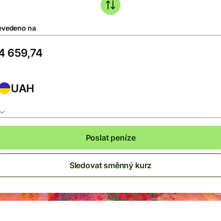
evedeno na
UAH
Poslat peníze
Sledovat směnný kurz