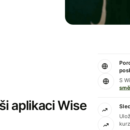
Por
pos
S Wi
smě
i aplikaci Wise
Sle
Ulož
kurz