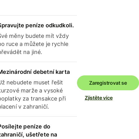
Spravujte peníze odkudkoli.
Své měny budete mít vždy
po ruce a můžete je rychle
převádět na jiné.
Mezinárodní debetní karta
Už nebudete muset řešit
Zaregistrovat se
kurzové marže a vysoké
Zjistěte více
poplatky za transakce při
placení v zahraničí.
Posílejte peníze do
zahraničí, ušetřete na