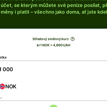
účet, se kterým můžete své peníze posílat, p
é měny i platit – všechno jako doma, ať jste kdek
Středový směnný kurz
kr1 NOK = 4,660 UAH
stka
NOK