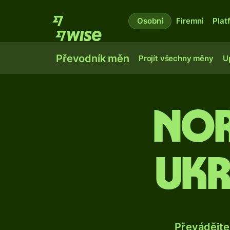
Osobní
Firemní
Plat
Převodník měn
Projít všechny měny
U
Nor
ukr
Převádějte