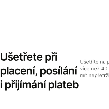
Ušetřete při
Ušetříte na p
placení, posílání
více než 40
mít nepřetrž
i přijímání plateb