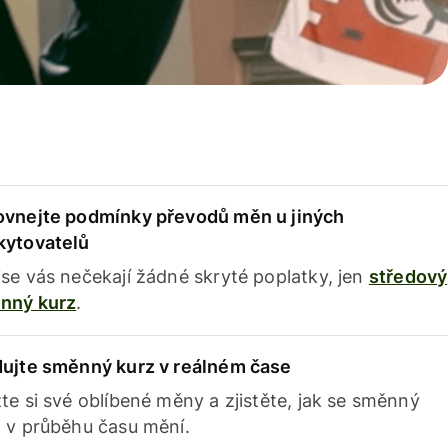
ovnejte podmínky převodů měn u jiných
kytovatelů
se vás nečekají žádné skryté poplatky, jen
středový
nný kurz
.
dujte směnný kurz v reálném čase
te si své oblíbené měny a zjistěte, jak se směnný
 v průběhu času mění.