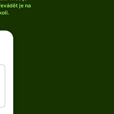
řevádět je na
oli.