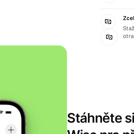
Zce
Staž
otr
Stáhněte si