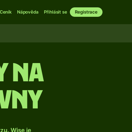
Ceník
Nápověda
Přihlásit se
Registrace
y na
ivny
u. Wise je