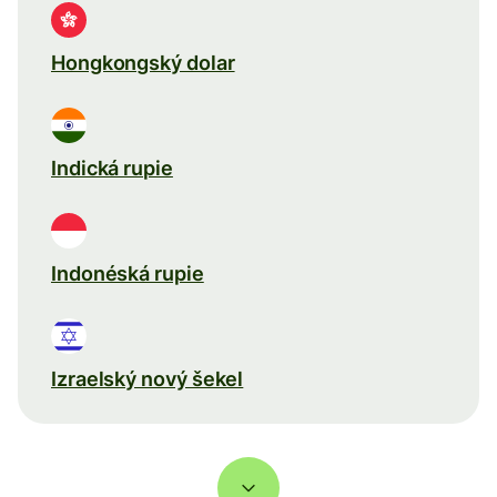
Hongkongský dolar
Indická rupie
Indonéská rupie
Izraelský nový šekel