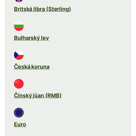
Britská libra (Sterling)
Bulharský lev
Česká koruna
Čínský jüan (RMB)
Euro