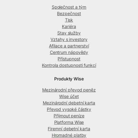
Společnost a tým
Bezpečnost
Tisk
Kariéra
Stav služby
Vztahy s investory
Afilace a partnerství
Centrum nápovědy
Přístupnost
Kontrola dostupnosti funkcí
Produkty Wise
Mezinárodní převod peněz
Wise účet
Mezinárodní debetní karta
Převod vysoké částky
Přijmout peníze
Platforma Wise
Firemní debetní karta
Hromadné platby