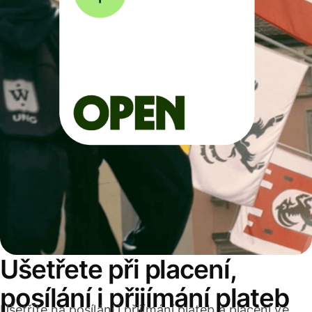
Ušetřete při placení,
posílání i přijímání plateb
Ušetříte na posílání i přijímání plateb a placení ve