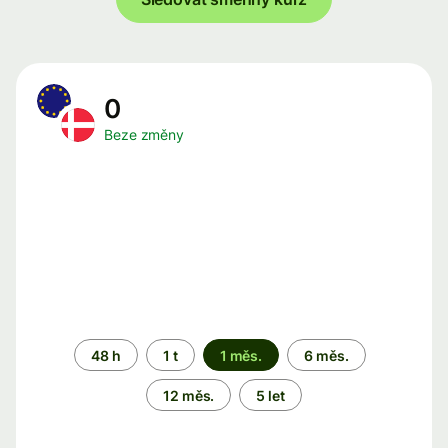
0
Beze změny
Časové
48 h
1 t
1 měs.
6 měs.
období
12 měs.
5 let