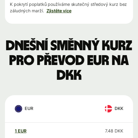
K pokrytí poplatků používáme skutečný středový kurz bez
záludných marží.
Zjistěte více
Dnešní směnný kurz
pro převod EUR na
DKK
EUR
DKK
1
EUR
7.48
DKK