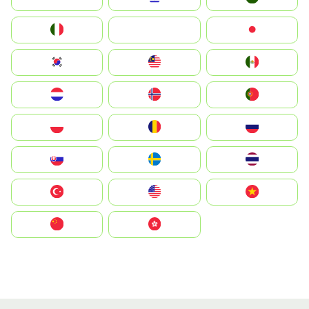
Italia
JA
Japan
South Korea
Malay
Mexico
Nederland
Norge
Portugal
Polska
România
Россия
Slovensko
Ruoŧŧa
ไทย
Türkiye
United States
Vietnam
中国
中國香港特別行政區