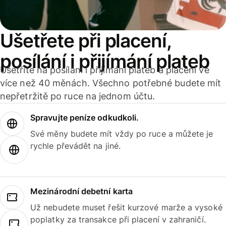
Ušetřete při placení,
posílání i přijímání plateb
Ušetříte na posílání i přijímání plateb a placení ve
více než 40 měnách. Všechno potřebné budete mít
nepřetržitě po ruce na jednom účtu.
Spravujte peníze odkudkoli.
Své měny budete mít vždy po ruce a můžete je
rychle převádět na jiné.
Mezinárodní debetní karta
Už nebudete muset řešit kurzové marže a vysoké
poplatky za transakce při placení v zahraničí.