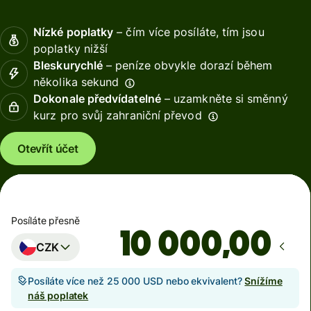
Nízké poplatky
– čím více posíláte, tím jsou
poplatky nižší
Bleskurychlé
– peníze obvykle dorazí během
několika sekund
Dokonale předvídatelné
– uzamkněte si směnný
kurz pro svůj zahraniční převod
Otevřít účet
Posíláte přesně
,00
CZK
Posíláte více než 25 000 USD nebo ekvivalent?
Snížíme
náš poplatek