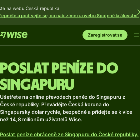
ste na webu Česká republika.
řepněte a podívejte se, co nabízíme na webu Spojené království.
Zaregistrovat se
Poslat peníze do
Singapuru
Ušetřete na online převodech peněz do Singapuru z
České republiky. Převádějte Česká koruna do
Singapurský dolar rychle, bezpečně a přidejte se k více
než 14,8 milionům uživatelů Wise.
Poslat peníze obráceně ze Singapuru do České republiky.