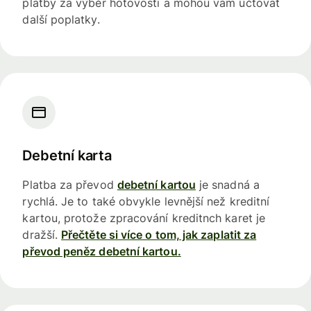
platby za výběr hotovosti a mohou vám účtovat
další poplatky.
Debetní karta
Platba za převod
debetní kartou
je snadná a
rychlá. Je to také obvykle levnější než kreditní
kartou, protože zpracování kreditnch karet je
dražší.
Přečtěte si více o tom, jak zaplatit za
převod peněz debetní kartou.