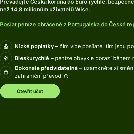
Převádějte Česká koruna do Euro rychle, bezpečně a
Prozkoumat
Získejte
Získávejt
Prozkoumat
než 14,8 milionům uživatelů Wise.
debetní
výnos s
kartu
Wise
Poslat peníze obráceně z Portugalska do České rep
Assets
Získávejte
Europe
výnos s
Wise
Spravujte
Nízké poplatky
– čím více posíláte, tím jsou po
Assets
týmové
Bleskurychlé
– peníze obvykle dorazí během 
Europe
finance
Dokonale předvídatelné
– uzamkněte si směnn
Připojte
zahraniční převod
Ceník
účetní
software
Otevřít účet
Osobní
ceník
Zdroje
Prozkoumejt
integrace API