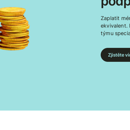
podp
Zaplatit mé
ekvivalent.
týmu specia
Zjistěte 