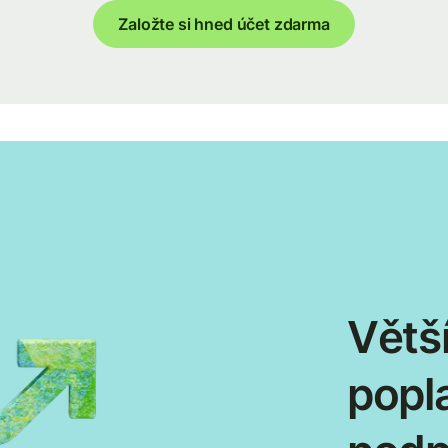
Založte si hned účet zdarma
Větší
popl