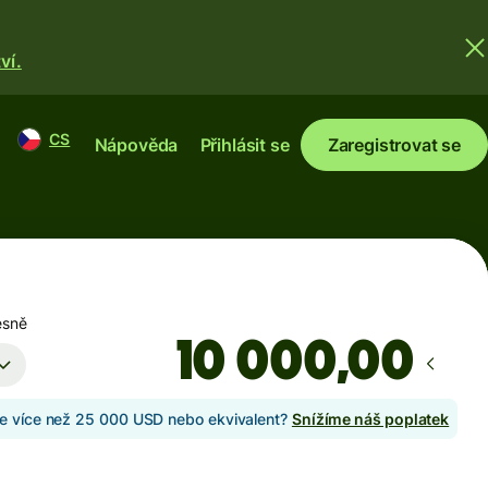
ví.
CS
Nápověda
Přihlásit se
Zaregistrovat se
esně
,00
te více než 25 000 USD nebo ekvivalent?
Snížíme náš poplatek