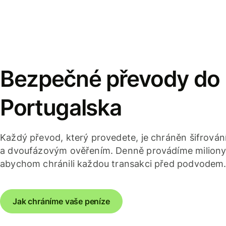
Bezpečné převody do
Portugalska
Každý převod, který provedete, je chráněn šifrov
a dvoufázovým ověřením. Denně provádíme miliony 
abychom chránili každou transakci před podvodem
Jak chráníme vaše peníze