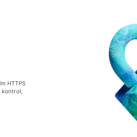
áním HTTPS
kontrol,
.