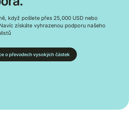
ora.
ně, když pošlete přes 25,000 USD nebo
 Navíc získáte vyhrazenou podporu našeho
listů
více o převodech vysokých částek