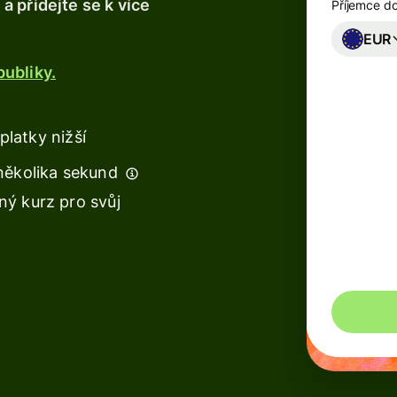
 přidejte se k více
Příjemce d
e
Banky a
EUR
finanční
ubliky.
instituce
Vzdělávací
platformy
platky nižší
několika sekund
Prodejní
platformy
ý kurz pro svůj
Správa
výdajů
Můžete uše
Cestovní
platformy
Pracovní
e
platformy