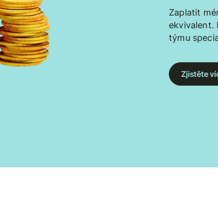
Zaplatit mé
ekvivalent.
týmu specia
Zjistěte 