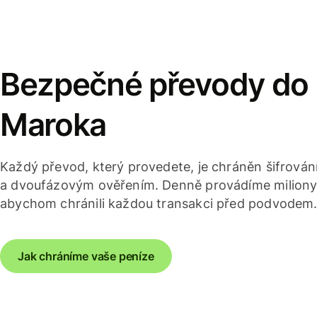
Bezpečné převody do
Maroka
Každý převod, který provedete, je chráněn šifrov
a dvoufázovým ověřením. Denně provádíme miliony 
abychom chránili každou transakci před podvodem
Jak chráníme vaše peníze