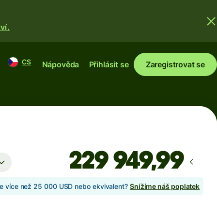
ví.
CS
Nápověda
Přihlásit se
Zaregistrovat se
te více než 25 000 USD nebo ekvivalent?
Snížíme náš poplatek