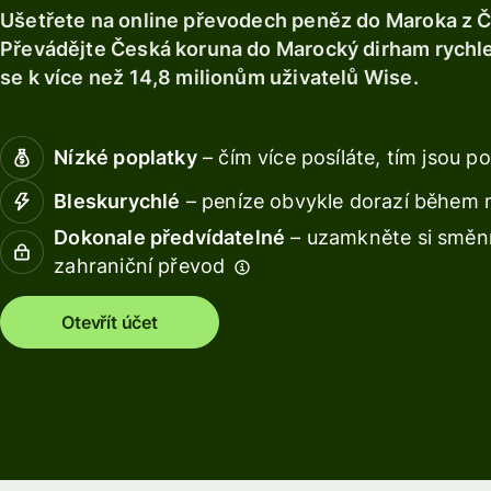
Prozkoumat
Získejte
Získávejt
Ušetřete na online převodech peněz do Maroka z Č
Prozkoumat
debetní
výnos s
Převádějte Česká koruna do Marocký dirham rychle
kartu
Wise
se k více než 14,8 milionům uživatelů Wise.
Assets
Získávejte
Europe
výnos s
Nízké poplatky
– čím více posíláte, tím jsou po
Wise
Spravujte
Assets
týmové
Bleskurychlé
– peníze obvykle dorazí během 
Europe
finance
Dokonale předvídatelné
– uzamkněte si směnn
Připojte
zahraniční převod
Ceník
účetní
software
Otevřít účet
Osobní
ceník
Zdroje
Prozkoumejt
integrace API