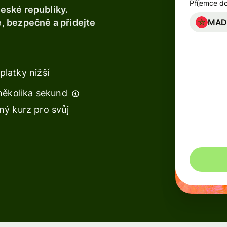
Příjemce d
e
eské republiky.
Banky a
MA
, bezpečně a přidejte
finanční
instituce
Vzdělávací
platky nižší
platformy
několika sekund
Prodejní
ý kurz pro svůj
platformy
Správa
výdajů
Cestovní
platformy
Pracovní
e
platformy