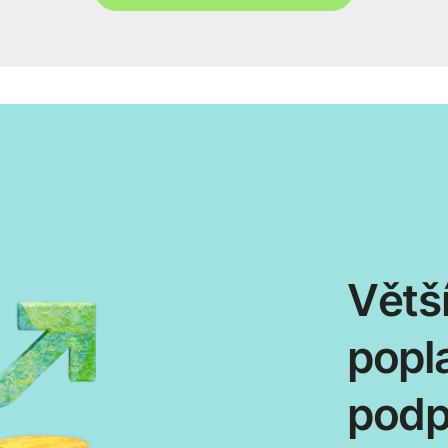
Větší
popl
podp