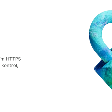
áním HTTPS
kontrol,
.