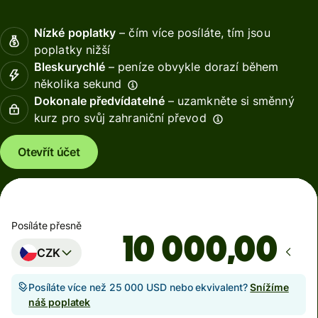
Nízké poplatky
– čím více posíláte, tím jsou
poplatky nižší
Bleskurychlé
– peníze obvykle dorazí během
několika sekund
Dokonale předvídatelné
– uzamkněte si směnný
kurz pro svůj zahraniční převod
Otevřít účet
Posíláte přesně
,00
CZK
Posíláte více než 25 000 USD nebo ekvivalent?
Snížíme
náš poplatek