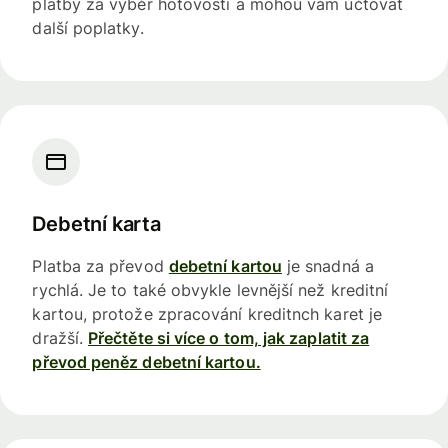
platby za výběr hotovosti a mohou vám účtovat
další poplatky.
Debetní karta
Platba za převod
debetní kartou
je snadná a
rychlá. Je to také obvykle levnější než kreditní
kartou, protože zpracování kreditnch karet je
dražší.
Přečtěte si více o tom, jak zaplatit za
převod peněz debetní kartou.