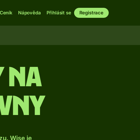
Ceník
Nápověda
Přihlásit se
Registrace
y na
ivny
u. Wise je