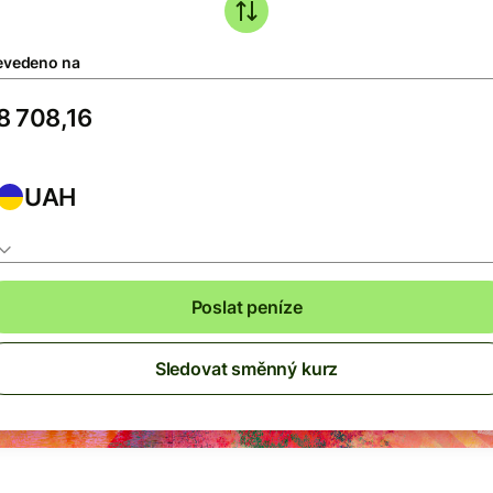
evedeno na
UAH
Poslat peníze
Sledovat směnný kurz