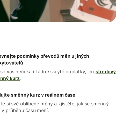
ovnejte podmínky převodů měn u jiných
kytovatelů
se vás nečekají žádné skryté poplatky, jen
středový
nný kurz
.
dujte směnný kurz v reálném čase
te si své oblíbené měny a zjistěte, jak se směnný
 v průběhu času mění.