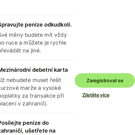
Spravujte peníze odkudkoli.
Své měny budete mít vždy
po ruce a můžete je rychle
převádět na jiné.
Mezinárodní debetní karta
Už nebudete muset řešit
Zaregistrovat se
kurzové marže a vysoké
Zjistěte více
poplatky za transakce při
placení v zahraničí.
Posílejte peníze do
zahraničí, ušetřete na