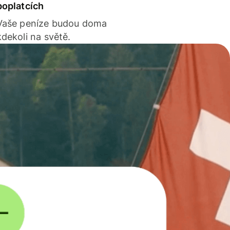
poplatcích
Vaše peníze budou doma
kdekoli na světě.