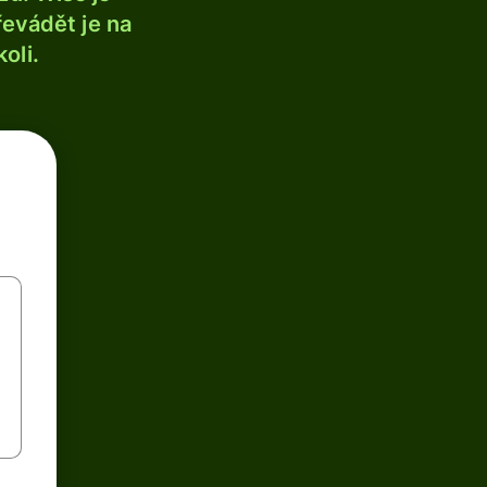
řevádět je na
oli.