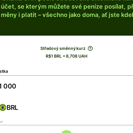
účet, se kterým můžete své peníze posílat, p
é měny i platit – všechno jako doma, ať jste kdek
Středový směnný kurz
R$1 BRL = 8,708 UAH
stka
BRL