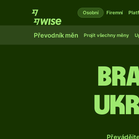
Osobní
Firemní
Plat
Převodník měn
Projít všechny měny
U
Bra
ukr
Převádějt