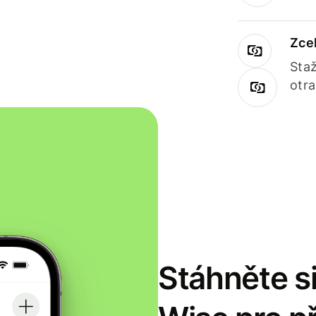
Zce
Staž
otr
Stáhněte si