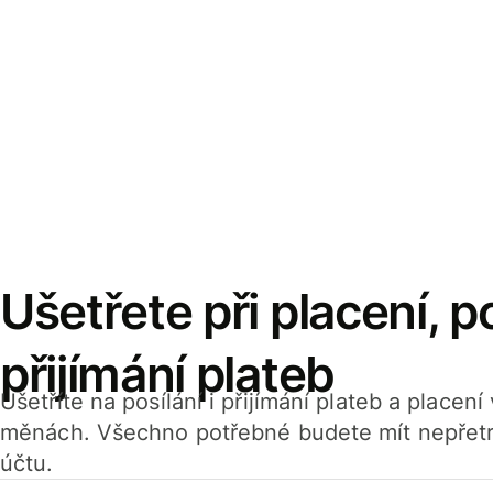
Ušetřete při placení, po
přijímání plateb
Ušetříte na posílání i přijímání plateb a placen
měnách. Všechno potřebné budete mít nepřetr
účtu.