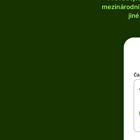
mezinárodní 
jin
Čá