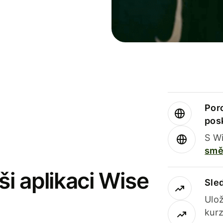
Por
pos
S Wi
smě
i aplikaci Wise
Sle
Ulož
kurz