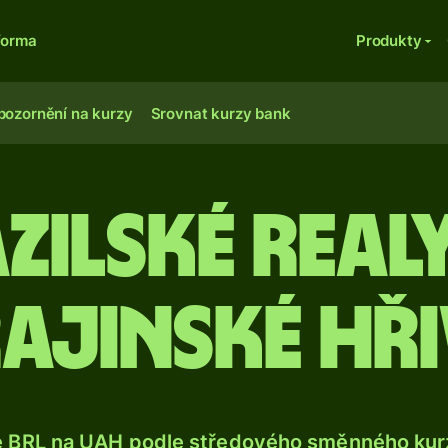
forma
Produkty
pozornění na kurzy
Srovnat kurzy bank
zilské real
ajinské hř
e BRL na UAH podle středového směnného kurz