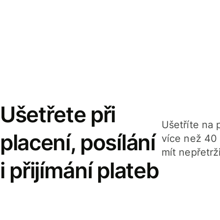
Ušetřete při
Ušetříte na p
placení, posílání
více než 40
mít nepřetrž
i přijímání plateb