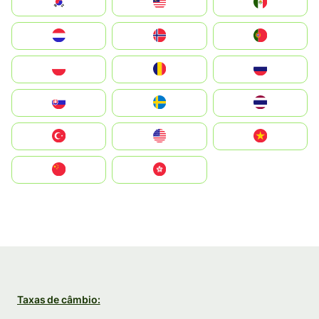
South Korea
Malay
Mexico
Nederland
Norge
Portugal
Polska
România
Россия
Slovensko
Ruoŧŧa
ไทย
Türkiye
United States
Vietnam
中国
中國香港特別行政區
Taxas de câmbio: