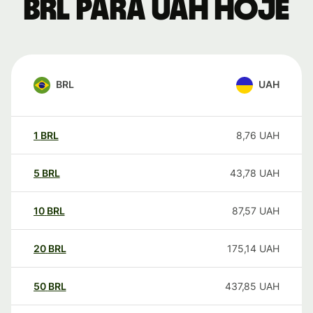
BRL para UAH hoje
BRL
UAH
1
BRL
8,76
UAH
5
BRL
43,78
UAH
10
BRL
87,57
UAH
20
BRL
175,14
UAH
50
BRL
437,85
UAH