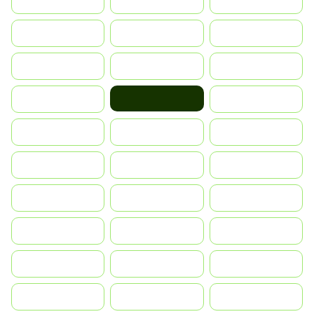
България
Switzerland
Czechia
Deutschland
Denmark
España
Suomi
France
United Kingdom
Hrvatska
Greece
Magyarország
Indonesia
Israel
India
Italia
JA
Japan
South Korea
Malay
Mexico
Nederland
Norge
Portugal
Polska
România
Россия
Slovensko
Ruoŧŧa
ไทย