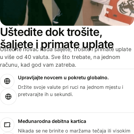
Uštedite dok trošite,
šaljete i primate uplate
Uštedite novac kada šaljete, trošite i primate uplate
u više od 40 valuta. Sve što trebate, na jednom
računu, kad god vam zatreba.
Upravljajte novcem u pokretu globalno.
Držite svoje valute pri ruci na jednom mjestu i
pretvarajte ih u sekundi.
Međunarodna debitna kartica
Nikada se ne brinite o maržama tečaja ili visokim