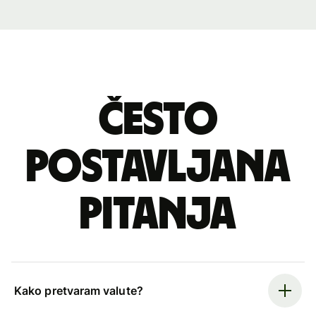
Često
postavljana
pitanja
Kako pretvaram valute?