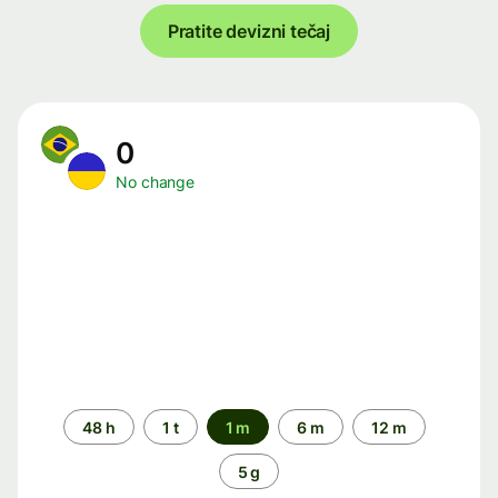
Pratite devizni tečaj
0
No change
Time
48 h
1 t
1 m
6 m
12 m
period
5 g