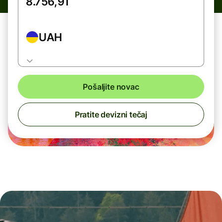
UAH
Pošaljite novac
Pratite devizni tečaj