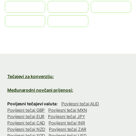
Türkiye
United States
Vietnam
中国
中國香港特別行政區
Tečajevi za konverziju:
Međunarodni novčani prijenosi:
Povijesni tečajevi valuta:
Povijesni tečaj AUD
Povijesni tečaj GBP
Povijesni tečaj MXN
Povijesni tečaj EUR
Povijesni tečaj JPY
Povijesni tečaj CAD
Povijesni tečaj INR
Povijesni tečaj NZD
Povijesni tečaj ZAR
Povijesni tečaj SGD
Povijesni tečaj USD