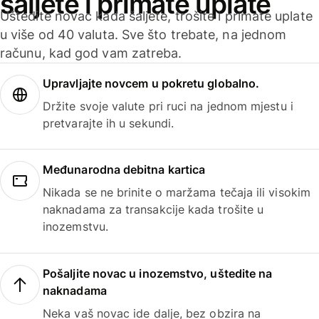
šaljete i primate uplate
Uštedite novac kada šaljete, trošite i primate uplate
u više od 40 valuta. Sve što trebate, na jednom
računu, kad god vam zatreba.
Upravljajte novcem u pokretu globalno.
Držite svoje valute pri ruci na jednom mjestu i
pretvarajte ih u sekundi.
Međunarodna debitna kartica
Nikada se ne brinite o maržama tečaja ili visokim
naknadama za transakcije kada trošite u
inozemstvu.
Pošaljite novac u inozemstvo, uštedite na
naknadama
Neka vaš novac ide dalje, bez obzira na