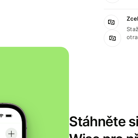
Zce
Staž
otr
Stáhněte si