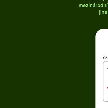
mezinárodní 
jin
Čá