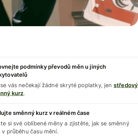
ovnejte podmínky převodů měn u jiných
kytovatelů
se vás nečekají žádné skryté poplatky, jen
středový
nný kurz
.
dujte směnný kurz v reálném čase
te si své oblíbené měny a zjistěte, jak se směnný
 v průběhu času mění.