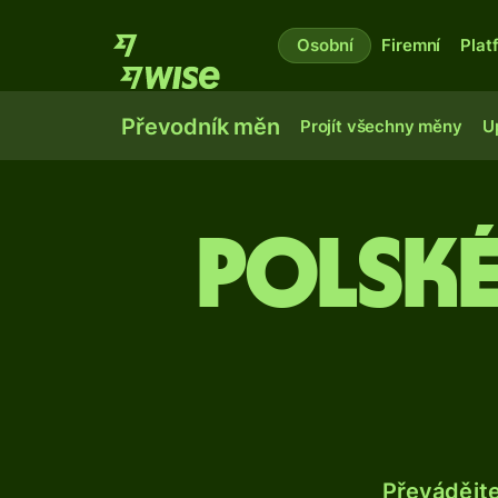
Osobní
Firemní
Plat
Převodník měn
Projít všechny měny
U
Polské
Převádějt