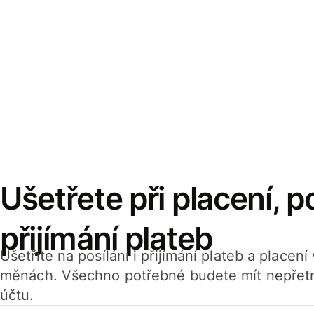
Ušetřete při placení, po
přijímání plateb
Ušetříte na posílání i přijímání plateb a placen
měnách. Všechno potřebné budete mít nepřetr
účtu.