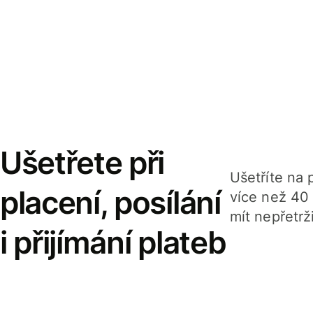
Ušetřete při
Ušetříte na p
placení, posílání
více než 40
mít nepřetrž
i přijímání plateb