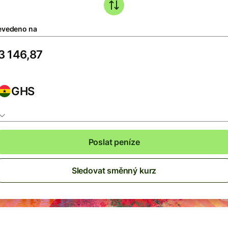
evedeno na
GHS
Poslat peníze
Sledovat směnný kurz