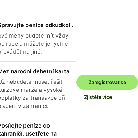
Spravujte peníze odkudkoli.
Své měny budete mít vždy
po ruce a můžete je rychle
převádět na jiné.
Mezinárodní debetní karta
Už nebudete muset řešit
Zaregistrovat se
kurzové marže a vysoké
Zjistěte více
poplatky za transakce při
placení v zahraničí.
Posílejte peníze do
zahraničí, ušetřete na