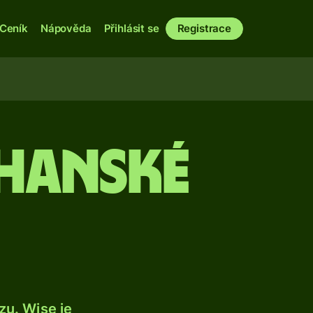
Ceník
Nápověda
Přihlásit se
Registrace
ghanské
u. Wise je