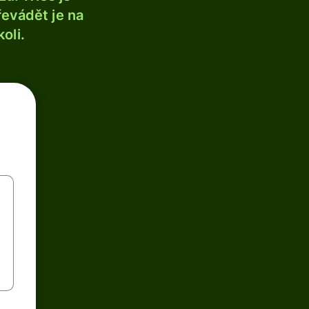
řevádět je na
oli.