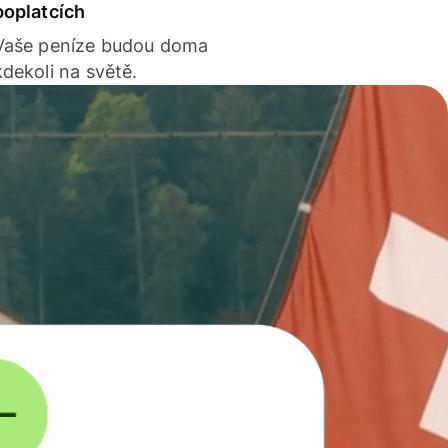
poplatcích
Vaše peníze budou doma
kdekoli na světě.