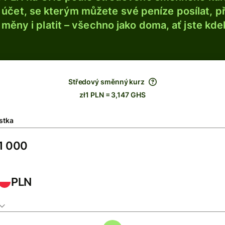
účet, se kterým můžete své peníze posílat, p
é měny i platit – všechno jako doma, ať jste kdek
Středový směnný kurz
zł1 PLN = 3,147 GHS
stka
PLN