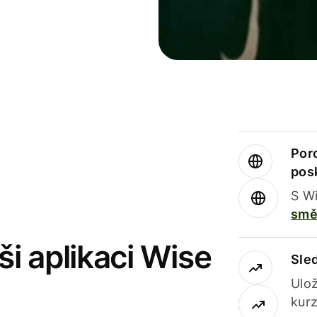
Por
pos
S Wi
smě
i aplikaci Wise
Sle
Ulož
kurz