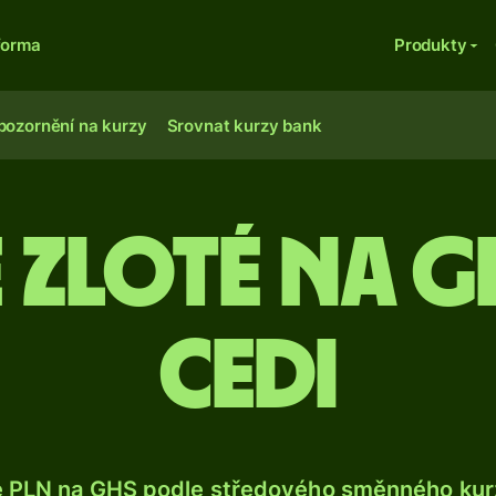
forma
Produkty
pozornění na kurzy
Srovnat kurzy bank
 zloté na 
cedi
e PLN na GHS podle středového směnného kurz