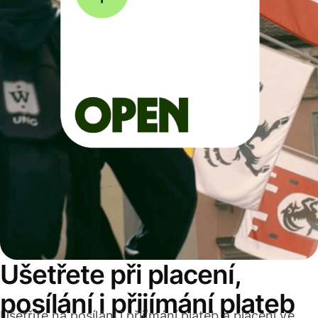
Ušetřete při placení,
posílání i přijímání plateb
Ušetříte na posílání i přijímání plateb a placení ve