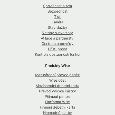
Společnost a tým
Bezpečnost
Tisk
Kariéra
Stav služby
Vztahy s investory
Afilace a partnerství
Centrum nápovědy
Přístupnost
Kontrola dostupnosti funkcí
Produkty Wise
Mezinárodní převod peněz
Wise účet
Mezinárodní debetní karta
Převod vysoké částky
Přijmout peníze
Platforma Wise
Firemní debetní karta
Hromadné platby