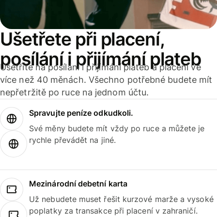
Ušetřete při placení,
posílání i přijímání plateb
Ušetříte na posílání i přijímání plateb a placení ve
více než 40 měnách. Všechno potřebné budete mít
nepřetržitě po ruce na jednom účtu.
Spravujte peníze odkudkoli.
Své měny budete mít vždy po ruce a můžete je
rychle převádět na jiné.
Mezinárodní debetní karta
Už nebudete muset řešit kurzové marže a vysoké
poplatky za transakce při placení v zahraničí.