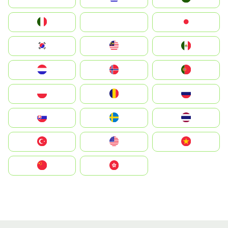
Italia
JA
Japan
South Korea
Malay
Mexico
Nederland
Norge
Portugal
Polska
România
Россия
Slovensko
Ruoŧŧa
ไทย
Türkiye
United States
Vietnam
中国
中國香港特別行政區