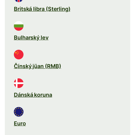
Britská libra (Sterling)
Bulharský lev
Čínský jüan (RMB)
Dánská koruna
Euro