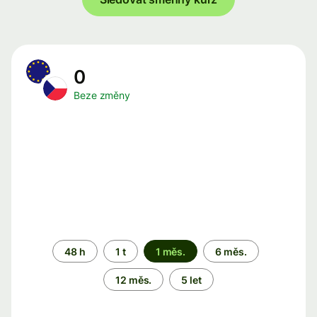
0
Beze změny
Časové
48 h
1 t
1 měs.
6 měs.
období
12 měs.
5 let