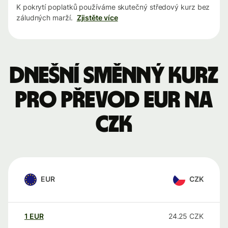
K pokrytí poplatků používáme skutečný středový kurz bez
záludných marží.
Zjistěte více
Dnešní směnný kurz
pro převod EUR na
CZK
EUR
CZK
1
EUR
24.25
CZK