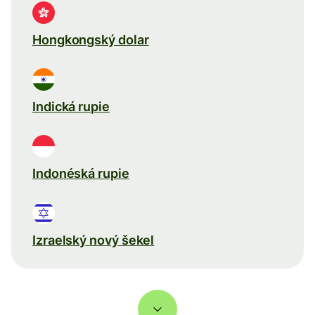
Hongkongský dolar
Indická rupie
Indonéská rupie
Izraelský nový šekel