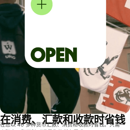
在消费、汇款和收款时省钱
在您以 40 多种货币汇款、消费和收款时省钱。只需一