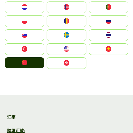
Nederland
Norge
Portugal
Polska
România
Россия
Slovensko
Ruoŧŧa
ไทย
Türkiye
United States
Vietnam
中国
中國香港特別行政區
汇率:
跨境汇款: