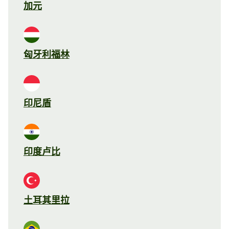
加元
匈牙利福林
印尼盾
印度卢比
土耳其里拉