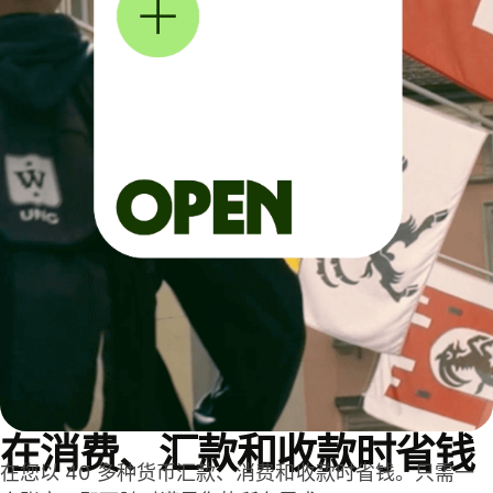
在消费、汇款和收款时省钱
在您以 40 多种货币汇款、消费和收款时省钱。只需一