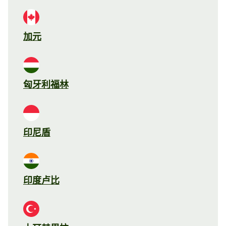
加元
匈牙利福林
印尼盾
印度卢比