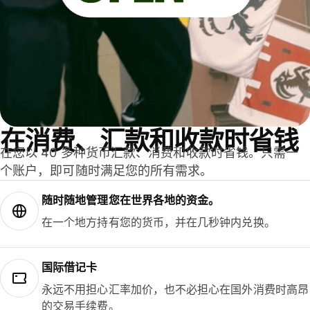
在消费、汇款和收款时省钱
在您以 40 多种货币汇款、消费和收款时省钱。只需一
个账户，即可随时满足您的所有需求。
随时随地管理您在世界各地的资金。
在一个地方持有您的货币，并在几秒钟内兑换。
国际借记卡
永远不用担心汇率加价，也不必担心在国外消费时高昂
的交易手续费。