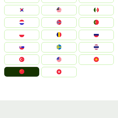
South Korea
Malay
Mexico
Nederland
Norge
Portugal
Polska
România
Россия
Slovensko
Ruoŧŧa
ไทย
Türkiye
United States
Vietnam
中国
中國香港特別行政區