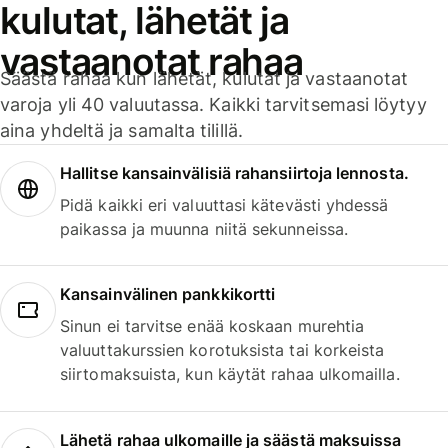
kulutat, lähetät ja
vastaanotat rahaa
Säästä rahaa kun lähetät, kulutat ja vastaanotat
varoja yli 40 valuutassa. Kaikki tarvitsemasi löytyy
aina yhdeltä ja samalta tilillä.
Hallitse kansainvälisiä rahansiirtoja lennosta.
Pidä kaikki eri valuuttasi kätevästi yhdessä
paikassa ja muunna niitä sekunneissa.
Kansainvälinen pankkikortti
Sinun ei tarvitse enää koskaan murehtia
valuuttakurssien korotuksista tai korkeista
siirtomaksuista, kun käytät rahaa ulkomailla.
Lähetä rahaa ulkomaille ja säästä maksuissa