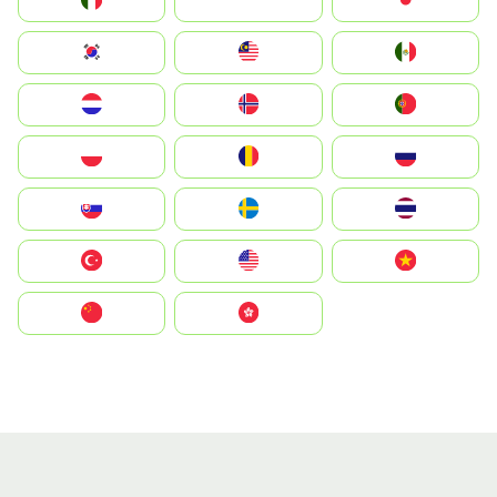
Italia
JA
Japan
South Korea
Malay
Mexico
Nederland
Norge
Portugal
Polska
România
Россия
Slovensko
Ruoŧŧa
ไทย
Türkiye
United States
Vietnam
中国
中國香港特別行政區