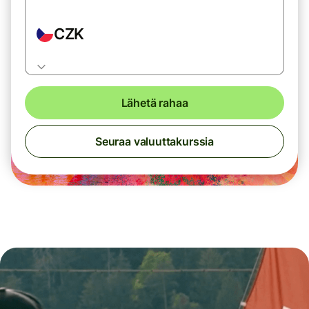
CZK
Lähetä rahaa
Seuraa valuuttakurssia