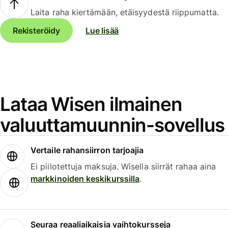
Laita raha kiertämään, etäisyydestä riippumatta.
Rekisteröidy
Lue lisää
Lataa Wisen ilmainen
valuuttamuunnin-sovellus
Vertaile rahansiirron tarjoajia
Ei piilotettuja maksuja. Wisella siirrät rahaa aina
markkinoiden keskikurssilla
.
Seuraa reaaliaikaisia vaihtokursseja