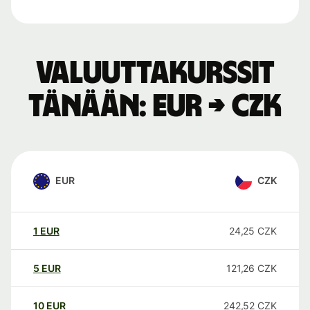
Valuuttakurssit
tänään: EUR → CZK
EUR
CZK
1
EUR
24,25
CZK
5
EUR
121,26
CZK
10
EUR
242,52
CZK