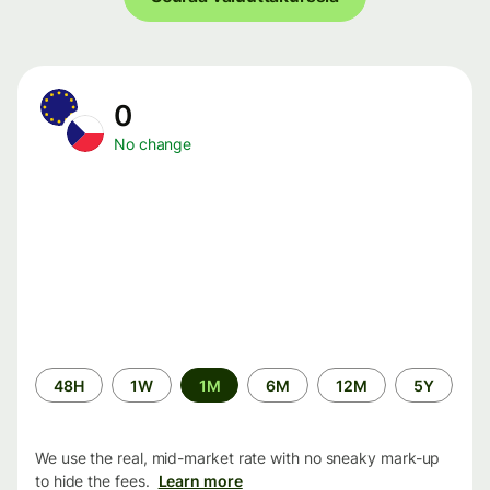
0
No change
Time
48H
1W
1M
6M
12M
5Y
period
We use the real, mid-market rate with no sneaky mark-up
to hide the fees.
Learn more