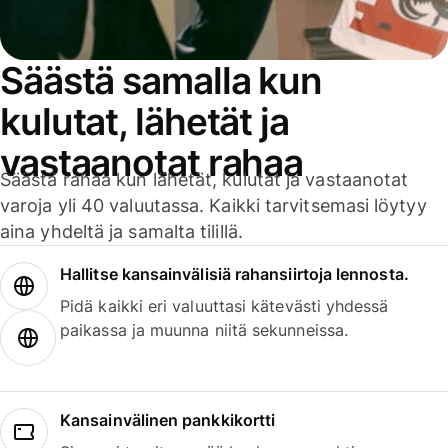
Säästä samalla kun
kulutat, lähetät ja
vastaanotat rahaa
Säästä rahaa kun lähetät, kulutat ja vastaanotat
varoja yli 40 valuutassa. Kaikki tarvitsemasi löytyy
aina yhdeltä ja samalta tilillä.
Hallitse kansainvälisiä rahansiirtoja lennosta.
Pidä kaikki eri valuuttasi kätevästi yhdessä
paikassa ja muunna niitä sekunneissa.
Kansainvälinen pankkikortti