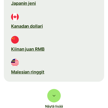
Japanin jeni
Kanadan dollari
Kiinan juan RMB
Malesian ringgit
Näytä lisää