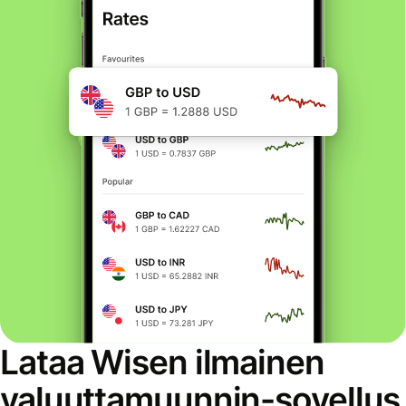
Lataa Wisen ilmainen
valuuttamuunnin-sovellus