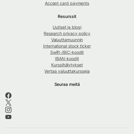
Accept card payments
Resurssit
Uutiset ja blogi
Research privacy policy
Valuuttamuunnin
International stock ticker
Swift-/BIC-koodit
IBAN-koodit
Kurssihälytykset
Vertaa valuuttakursseja
Seuraa meitä