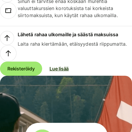
Sinun ei tarvitse enää koskaan murehtia
valuuttakurssien korotuksista tai korkeista
siirtomaksuista, kun käytät rahaa ulkomailla.
Lähetä rahaa ulkomaille ja säästä maksuissa
Laita raha kiertämään, etäisyydestä riippumatta.
Rekisteröidy
Lue lisää