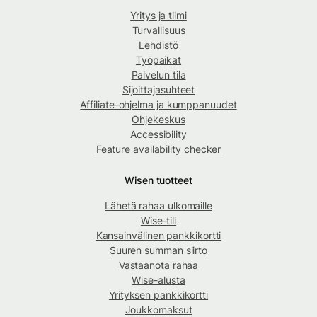
Yritys ja tiimi
Turvallisuus
Lehdistö
Työpaikat
Palvelun tila
Sijoittajasuhteet
Affiliate-ohjelma ja kumppanuudet
Ohjekeskus
Accessibility
Feature availability checker
Wisen tuotteet
Lähetä rahaa ulkomaille
Wise-tili
Kansainvälinen pankkikortti
Suuren summan siirto
Vastaanota rahaa
Wise-alusta
Yrityksen pankkikortti
Joukkomaksut