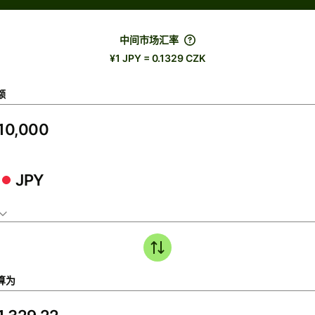
中间市场汇率
¥1 JPY = 0.1329 CZK
额
JPY
算为