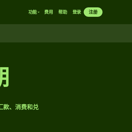
功能
费用
帮助
登录
注册
朗
样汇款、消费和兑