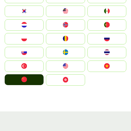
South Korea
Malay
Mexico
Nederland
Norge
Portugal
Polska
România
Россия
Slovensko
Ruoŧŧa
ไทย
Türkiye
United States
Vietnam
中国
中國香港特別行政區