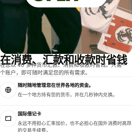
在消费、汇款和收款时省钱
在您以 40 多种货币汇款、消费和收款时省钱。只需一
个账户，即可随时满足您的所有需求。
随时随地管理您在世界各地的资金。
在一个地方持有您的货币，并在几秒钟内兑换。
国际借记卡
永远不用担心汇率加价，也不必担心在国外消费时高昂
的交易手续费。