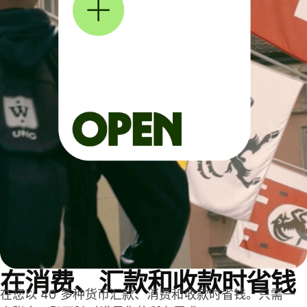
在消费、汇款和收款时省钱
在您以 40 多种货币汇款、消费和收款时省钱。只需一