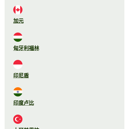
加元
匈牙利福林
印尼盾
印度卢比