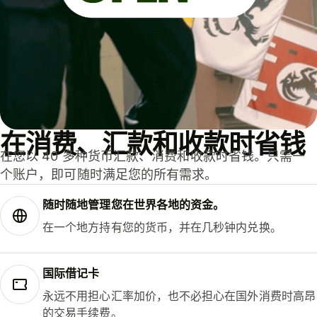
在消费、汇款和收款时省钱
在您以 40 多种货币汇款、消费和收款时省钱。只需一
个账户，即可随时满足您的所有需求。
随时随地管理您在世界各地的资金。
在一个地方持有您的货币，并在几秒钟内兑换。
国际借记卡
永远不用担心汇率加价，也不必担心在国外消费时高昂
的交易手续费。