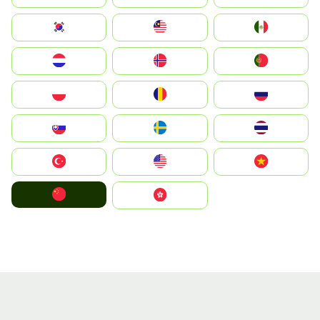
South Korea
Malay
Mexico
Nederland
Norge
Portugal
Polska
România
Россия
Slovensko
Ruoŧŧa
ไทย
Türkiye
United States
Vietnam
中国
中國香港特別行政區