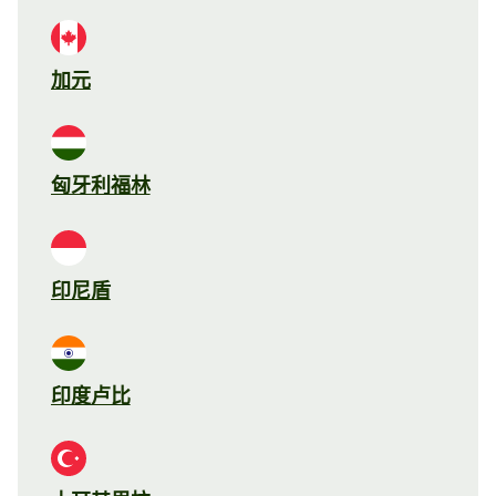
加元
匈牙利福林
印尼盾
印度卢比