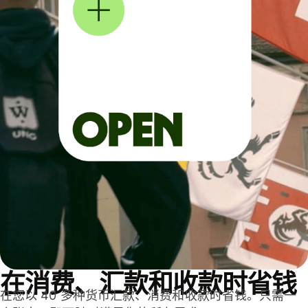
在消费、汇款和收款时省钱
在您以 40 多种货币汇款、消费和收款时省钱。只需一