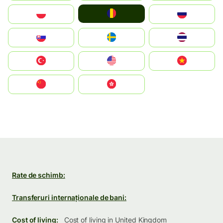
România
Polska
Россия
Slovensko
Ruoŧŧa
ไทย
Türkiye
United States
Vietnam
中国
中國香港特別行政區
Rate de schimb:
Transferuri internaționale de bani:
Cost of living:
Cost of living in United Kingdom