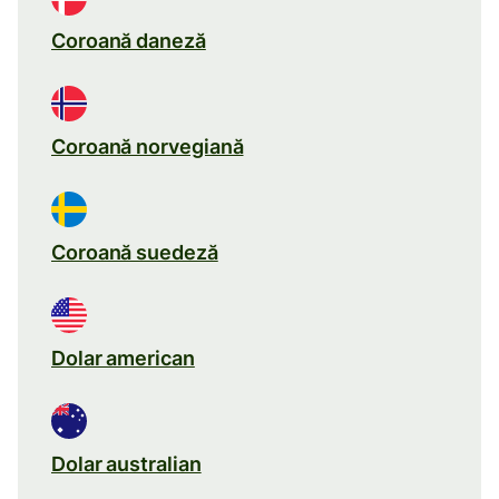
Coroană daneză
Coroană norvegiană
Coroană suedeză
Dolar american
Dolar australian