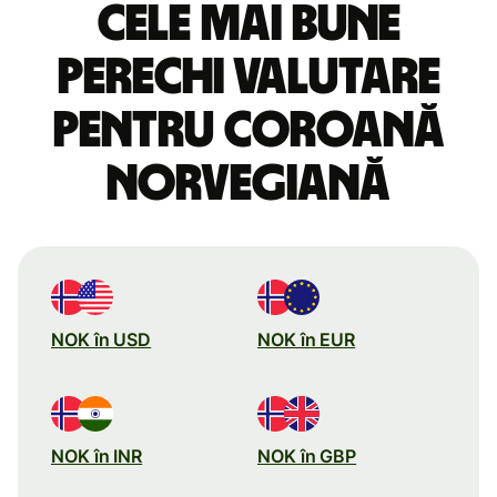
Cele mai bune
perechi valutare
pentru coroană
norvegiană
NOK în USD
NOK în EUR
NOK în INR
NOK în GBP