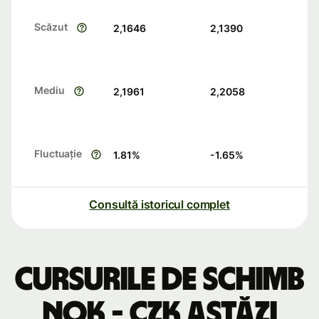
Scăzut
2,1646
2,1390
Mediu
2,1961
2,2058
Fluctuație
1.81
%
-1.65
%
Consultă istoricul complet
Cursurile de schimb
NOK - CZK astăzi