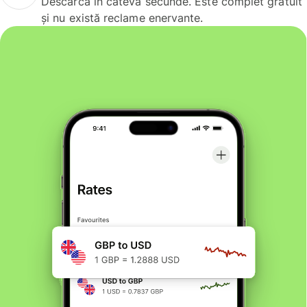
Descarcă în câteva secunde. Este complet gratuit
și nu există reclame enervante.