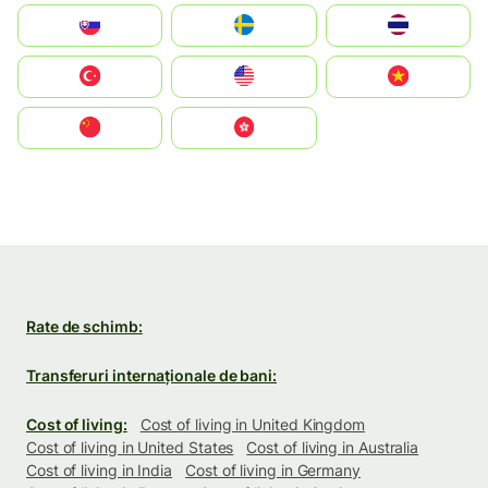
Slovensko
Ruoŧŧa
ไทย
Türkiye
United States
Vietnam
中国
中國香港特別行政區
Rate de schimb:
Transferuri internaționale de bani:
Cost of living:
Cost of living in United Kingdom
Cost of living in United States
Cost of living in Australia
Cost of living in India
Cost of living in Germany