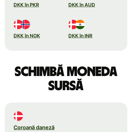
DKK în PKR
DKK în AUD
DKK în NOK
DKK în INR
Schimbă moneda
sursă
Coroană daneză