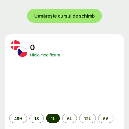
Urmărește cursul de schimb
0
Nicio modificare
Perioada
48H
1S
1L
6L
12L
5A