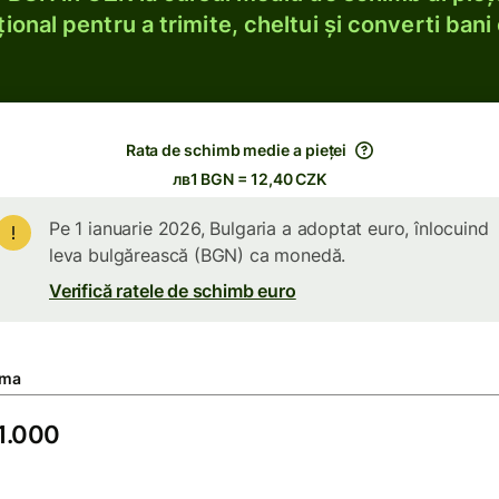
ional pentru a trimite, cheltui și converti bani 
Rata de schimb medie a pieței
лв1 BGN = 12,40 CZK
Pe 1 ianuarie 2026, Bulgaria a adoptat euro, înlocuind
leva bulgărească (BGN) ca monedă.
Verifică ratele de schimb euro
ma