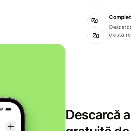
Complet 
Descarcă
există r
Descarcă ap