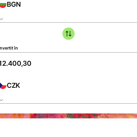
BGN
vertit în
CZK