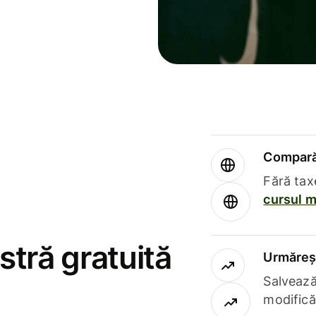
Compară 
Fără tax
cursul m
stră gratuită
Urmăreșt
Salvează
modifică