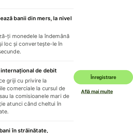
ază banii din mers, la nivel
ză-ți monedele la îndemână
și loc și convertește-le în
secunde.
internațional de debit
Înregistrare
e griji cu privire la
le comerciale la cursul de
Află mai multe
sau la comisioanele mari de
ie atunci când cheltui în
ate.
bani în străinătate,