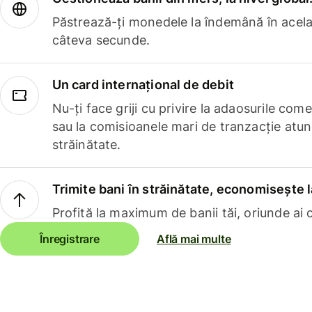
Păstrează-ți monedele la îndemână în acelaș
câteva secunde.
Un card internațional de debit
Nu-ți face griji cu privire la adaosurile com
sau la comisioanele mari de tranzacție atun
străinătate.
Trimite bani în străinătate, economisește l
Profită la maximum de banii tăi, oriunde ai c
Înregistrare
Află mai multe