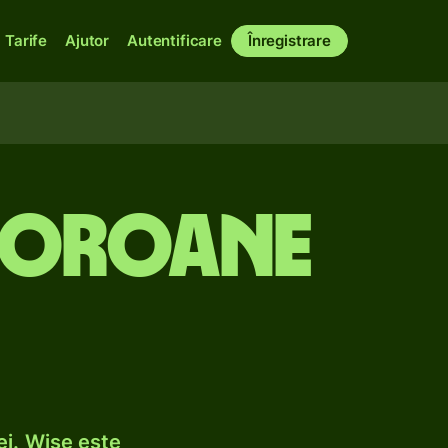
Tarife
Ajutor
Autentificare
Înregistrare
 coroane
ei. Wise este