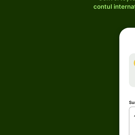
contul internaț
Su