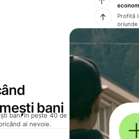
economi
Profită 
oriunde 
când
rimești bani
ești bani în peste 40 de
oricând ai nevoie.
.