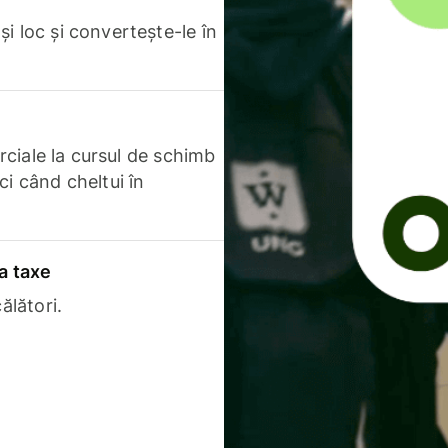
i loc și convertește-le în
erciale la cursul de schimb
ci când cheltui în
a taxe
ălători.