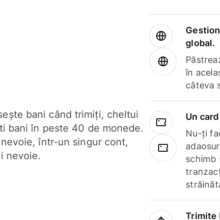
Gestione
global.
Păstrea
în acela
câteva 
ște bani când trimiți, cheltui
Un card 
ști bani în peste 40 de monede.
Nu-ți fac
 nevoie, într-un singur cont,
adaosuri
i nevoie.
schimb 
tranzacț
străinăt
Trimite 