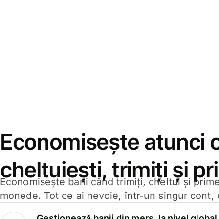
Economisește atunci 
cheltuiești, trimiți și p
Economisește bani când trimiți, cheltui și prim
monede. Tot ce ai nevoie, într-un singur cont, 
Gestionează banii din mers, la nivel global