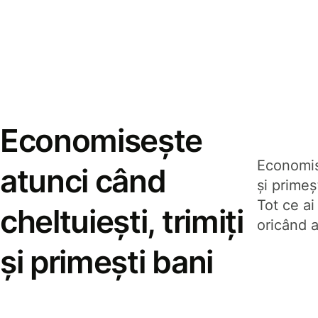
Economisește
Economise
atunci când
și prime
Tot ce ai
cheltuiești, trimiți
oricând a
și primești bani