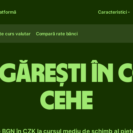
atformă
Caracteristici
te curs valutar
Compară rate bănci
lgărești în
cehe
BGN în CZK la cursul mediu de schimb al pieț