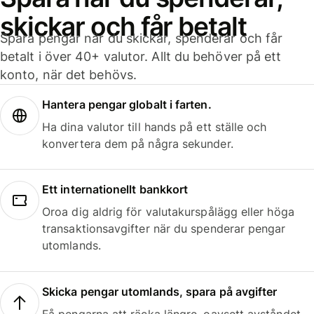
skickar och får betalt
Spara pengar när du skickar, spenderar och får
betalt i över 40+ valutor. Allt du behöver på ett
konto, när det behövs.
Hantera pengar globalt i farten.
Ha dina valutor till hands på ett ställe och
konvertera dem på några sekunder.
Ett internationellt bankkort
Oroa dig aldrig för valutakurspålägg eller höga
transaktionsavgifter när du spenderar pengar
utomlands.
Skicka pengar utomlands, spara på avgifter
Få pengarna att räcka längre, oavsett avståndet.