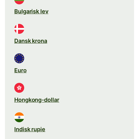
Bulgarisk lev
Dansk krona
Euro
Hongkong-dollar
Indisk rupie