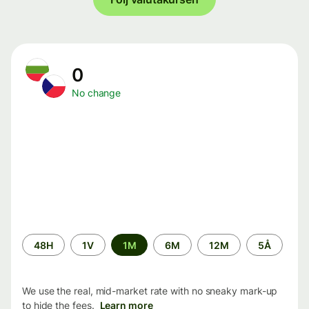
0
No change
Time
48H
1V
1M
6M
12M
5Å
period
We use the real, mid-market rate with no sneaky mark-up
to hide the fees.
Learn more