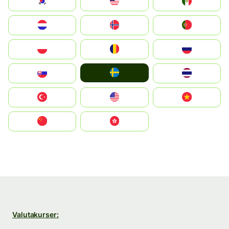
South Korea
Malay
Mexico
Nederland
Norge
Portugal
Polska
România
Россия
Ruoŧŧa
Slovensko
ไทย
Türkiye
United States
Vietnam
中国
中國香港特別行政區
Valutakurser: