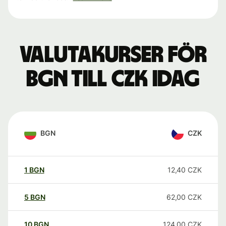
Valutakurser för
BGN till CZK idag
BGN
CZK
1
BGN
12,40
CZK
5
BGN
62,00
CZK
10
BGN
124,00
CZK