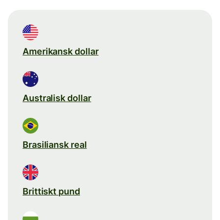
Amerikansk dollar
Australisk dollar
Brasiliansk real
Brittiskt pund