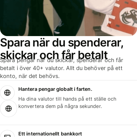
Spara när du spenderar,
skickar och får betalt
Spara pengar när du skickar, spenderar och får
betalt i över 40+ valutor. Allt du behöver på ett
konto, när det behövs.
Hantera pengar globalt i farten.
Ha dina valutor till hands på ett ställe och
konvertera dem på några sekunder.
Ett internationellt bankkort