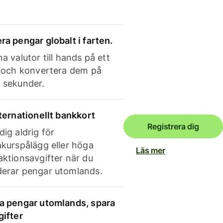
ra pengar globalt i farten.
a valutor till hands på ett
e och konvertera dem på
 sekunder.
nternationellt bankkort
Registrera dig
dig aldrig för
akurspålägg eller höga
Läs mer
aktionsavgifter när du
erar pengar utomlands.
a pengar utomlands, spara
gifter