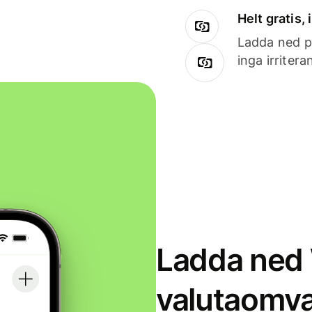
Helt gratis,
Ladda ned på
inga irriter
Ladda ned 
valutaomva