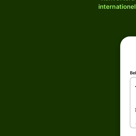
internatione
Be