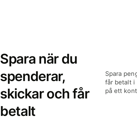
Spara när du
spenderar,
Spara peng
får betalt 
skickar och får
på ett kon
betalt