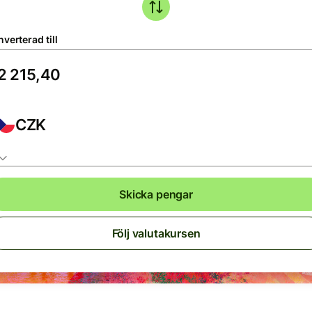
verterad till
CZK
Skicka pengar
Följ valutakursen