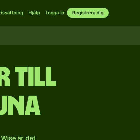
rissättning
Hjälp
Logga in
Registrera dig
 till
una
 Wise är det