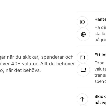
Hante
Ha din
ställ
några
Ett i
ar när du skickar, spenderar och
Oroa 
i över 40+ valutor. Allt du behöver
valut
to, när det behövs.
trans
spend
Skick
på av