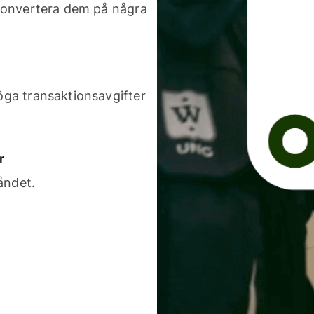
h konvertera dem på några
höga transaktionsavgifter
r
åndet.