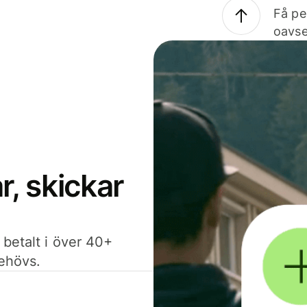
Få pe
oavse
, skickar
 betalt i över 40+
behövs.