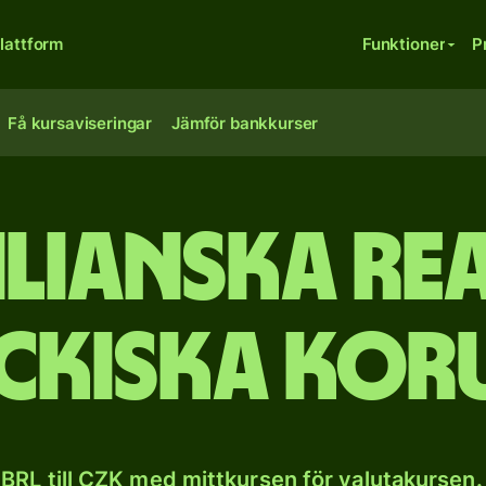
lattform
Funktioner
P
Få kursaviseringar
Jämför bankkurser
lianska rea
eckiska kor
BRL till CZK med mittkursen för valutakursen.