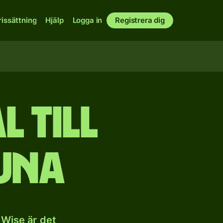
rissättning
Hjälp
Logga in
Registrera dig
l till
una
 Wise är det