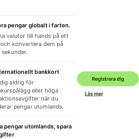
ra pengar globalt i farten.
a valutor till hands på ett
e och konvertera dem på
 sekunder.
nternationellt bankkort
Registrera dig
dig aldrig för
akurspålägg eller höga
Läs mer
aktionsavgifter när du
erar pengar utomlands.
a pengar utomlands, spara
gifter