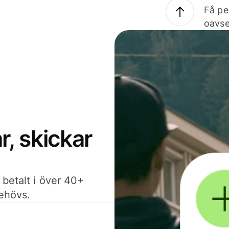
Få pe
oavse
, skickar
 betalt i över 40+
behövs.