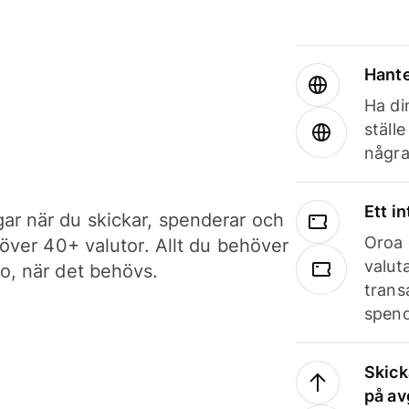
Hante
Ha din
ställ
några
Ett i
ar när du skickar, spenderar och
Oroa 
i över 40+ valutor. Allt du behöver
valut
to, när det behövs.
trans
spend
Skick
på av