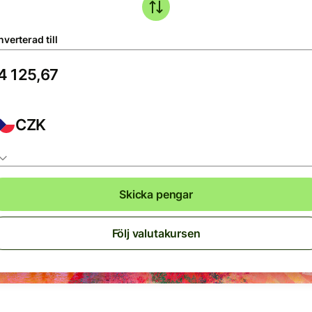
verterad till
CZK
Skicka pengar
Följ valutakursen