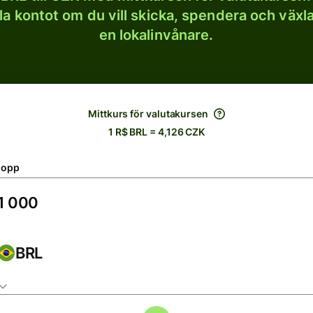
lla kontot om du vill skicka, spendera och väx
en lokalinvånare.
Mittkurs för valutakursen
1 R$ BRL = 4,126 CZK
lopp
BRL