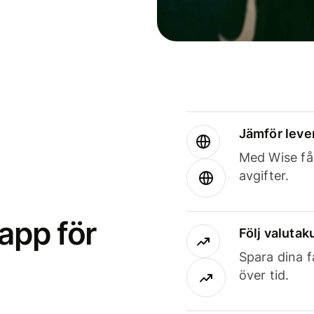
Jämför leve
Med Wise får
avgifter.
app för
Följ valutaku
Spara dina f
över tid.