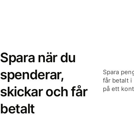
Spara när du
spenderar,
Spara peng
får betalt 
skickar och får
på ett kon
betalt