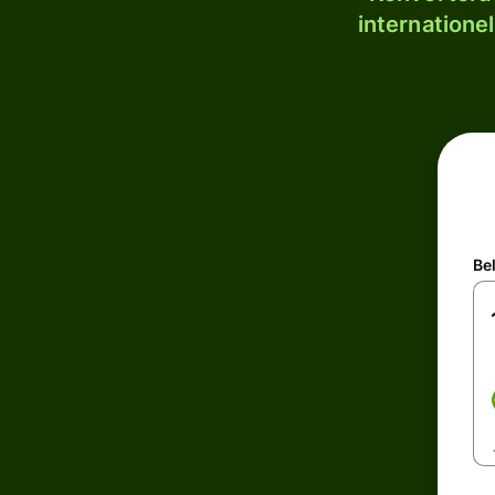
internatione
Be