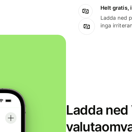
Helt gratis,
Ladda ned på
inga irriter
Ladda ned 
valutaomva