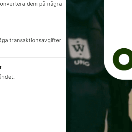
h konvertera dem på några
höga transaktionsavgifter
r
åndet.