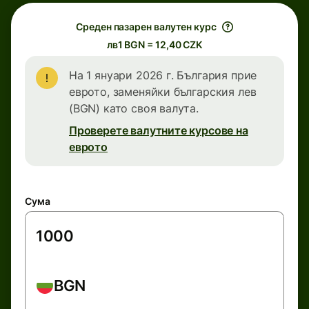
Среден пазарен валутен курс
лв1 BGN = 12,40 CZK
На 1 януари 2026 г. България прие
еврото, заменяйки българския лев
(BGN) като своя валута.
Проверете валутните курсове на
еврото
Сума
BGN