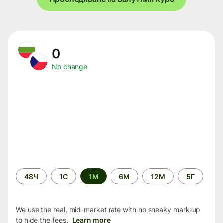
0
No change
Time
48Ч
1С
1М
6М
12М
5Г
period
We use the real, mid-market rate with no sneaky mark-up
to hide the fees.
Learn more