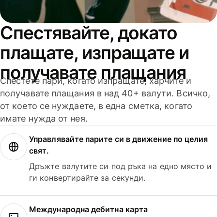
Спестявайте, докато
плащате, изпращате и
получавате плащания
Спестете пари, когато изпращате, харчите и
получавате плащания в над 40+ валути. Всичко,
от което се нуждаете, в една сметка, когато
имате нужда от нея.
Управлявайте парите си в движение по целия
свят.
Дръжте валутите си под ръка на едно място и
ги конвертирайте за секунди.
Международна дебитна карта