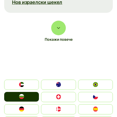
Нов израелски шекел
Покажи повече
الإمارات العربية المتحدة
Australia
Brazil
България
Switzerland
Czechia
Deutschland
Denmark
España