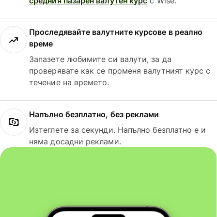
средния пазарен валутен курс
с Wise.
Проследявайте валутните курсове в реално
време
Запазете любимите си валути, за да
проверявате как се променя валутният курс с
течение на времето.
Напълно безплатно, без реклами
Изтеглете за секунди. Напълно безплатно е и
няма досадни реклами.