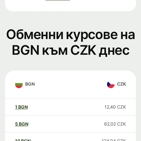
Обменни курсове на
BGN към CZK днес
BGN
CZK
1
BGN
12,40
CZK
5
BGN
62,02
CZK
10
BGN
124,04
CZK