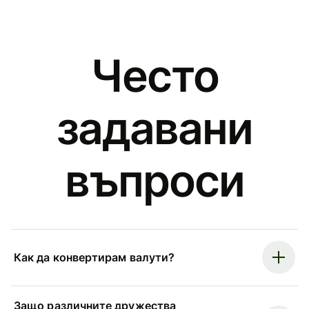
Често
задавани
въпроси
Как да конвертирам валути?
Защо различните дружества