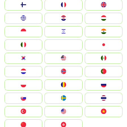
Suomi
France
United Kingdom
Greece
Hrvatska
Magyarország
Indonesia
Israel
India
Italia
JA
Japan
South Korea
Malay
Mexico
Nederland
Norge
Portugal
Polska
România
Россия
Slovensko
Ruoŧŧa
ไทย
Türkiye
United States
Vietnam
中国
中國香港特別行政區