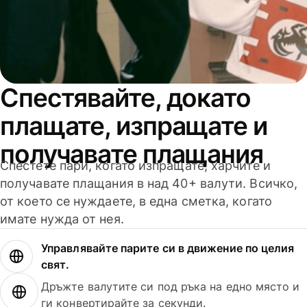
Спестявайте, докато
плащате, изпращате и
получавате плащания
Спестете пари, когато изпращате, харчите и
получавате плащания в над 40+ валути. Всичко,
от което се нуждаете, в една сметка, когато
имате нужда от нея.
Управлявайте парите си в движение по целия
свят.
Дръжте валутите си под ръка на едно място и
ги конвертирайте за секунди.