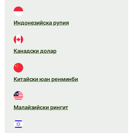
Индонезийска рупия
Канадски долар
Китайски юан ренминби
Малайзийски рингит