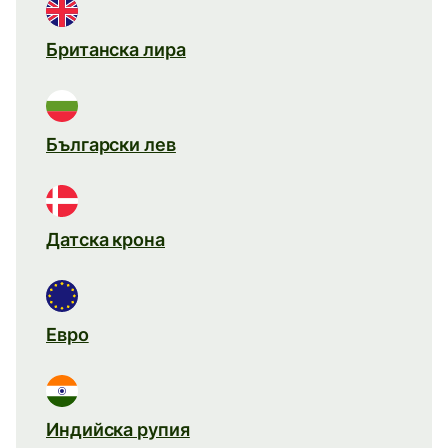
Британска лира
Български лев
Датска крона
Евро
Индийска рупия