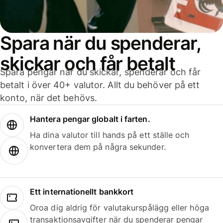
Spara när du spenderar,
skickar och får betalt
Spara pengar när du skickar, spenderar och får
betalt i över 40+ valutor. Allt du behöver på ett
konto, när det behövs.
Hantera pengar globalt i farten.
Ha dina valutor till hands på ett ställe och
konvertera dem på några sekunder.
Ett internationellt bankkort
Oroa dig aldrig för valutakurspålägg eller höga
transaktionsavgifter när du spenderar pengar