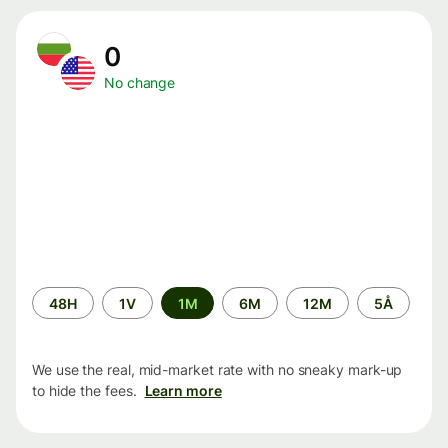
0
No change
Time
48H
1V
1M
6M
12M
5Å
period
We use the real, mid-market rate with no sneaky mark-up
to hide the fees.
Learn more