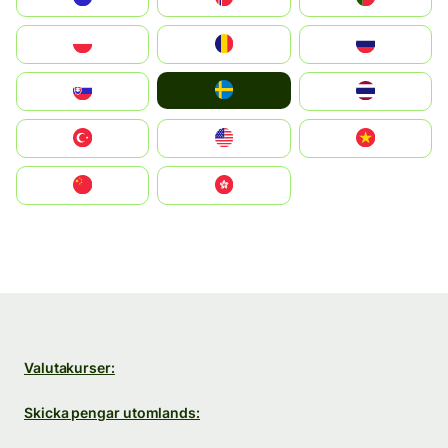
Polska
România
Россия
Ruoŧŧa
Slovensko
ไทย
Türkiye
United States
Vietnam
中国
中國香港特別行政區
Valutakurser:
Skicka pengar utomlands: