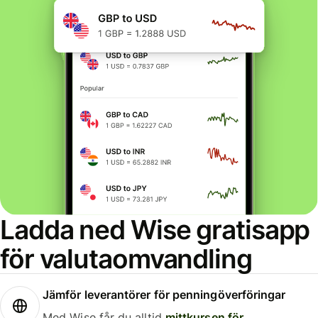
Ladda ned Wise gratisapp
för valutaomvandling
Jämför leverantörer för penningöverföringar
Med Wise får du alltid
mittkursen för