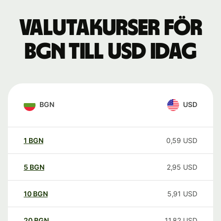
Valutakurser för
BGN till USD idag
BGN
USD
1
BGN
0,59
USD
5
BGN
2,95
USD
10
BGN
5,91
USD
20
BGN
11,82
USD