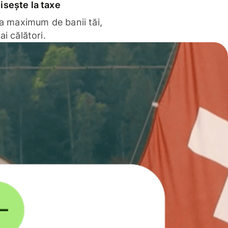
sește la taxe
la maximum de banii tăi,
ai călători.