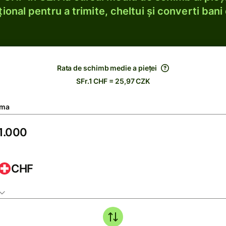
ional pentru a trimite, cheltui și converti bani 
Rata de schimb medie a pieței
SFr.1 CHF = 25,97 CZK
ma
CHF