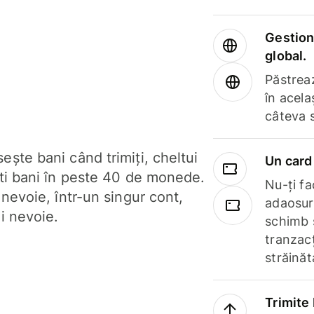
Gestione
global.
Păstrea
în acela
câteva 
ște bani când trimiți, cheltui
Un card 
ști bani în peste 40 de monede.
Nu-ți fac
 nevoie, într-un singur cont,
adaosuri
i nevoie.
schimb 
tranzacț
străinăt
Trimite 