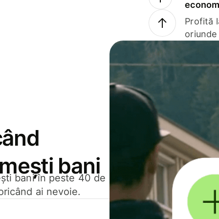
economi
Profită 
oriunde 
când
rimești bani
ești bani în peste 40 de
oricând ai nevoie.
.