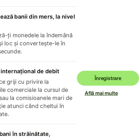
ază banii din mers, la nivel
ză-ți monedele la îndemână
și loc și convertește-le în
secunde.
internațional de debit
Înregistrare
e griji cu privire la
le comerciale la cursul de
Află mai multe
sau la comisioanele mari de
ie atunci când cheltui în
ate.
bani în străinătate,