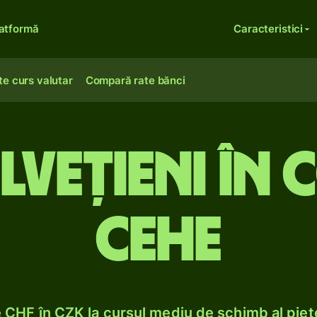
atformă
Caracteristici
te curs valutar
Compară rate bănci
elvețieni în
cehe
CHF în CZK la cursul mediu de schimb al pieț