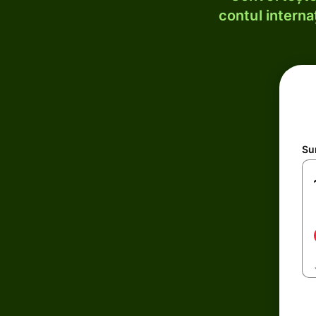
contul internaț
Su