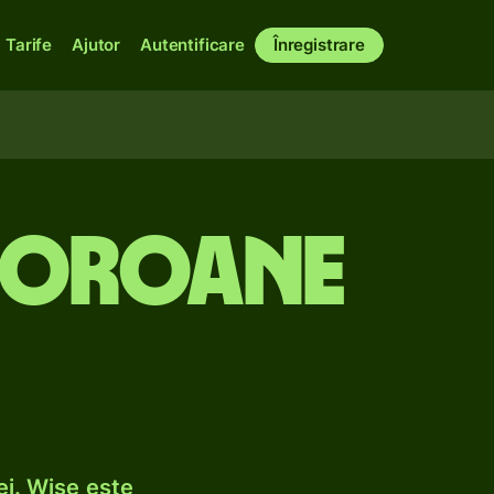
Tarife
Ajutor
Autentificare
Înregistrare
 coroane
ei. Wise este