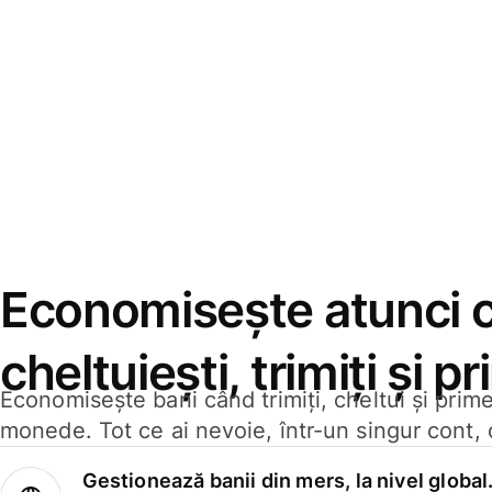
Economisește atunci 
cheltuiești, trimiți și p
Economisește bani când trimiți, cheltui și prim
monede. Tot ce ai nevoie, într-un singur cont, 
Gestionează banii din mers, la nivel global