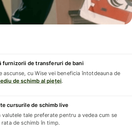
furnizorii de transferuri de bani
e ascunse, cu Wise vei beneficia întotdeauna de
ediu de schimb al pieței
.
e cursurile de schimb live
 valutele tale preferate pentru a vedea cum se
 rata de schimb în timp.