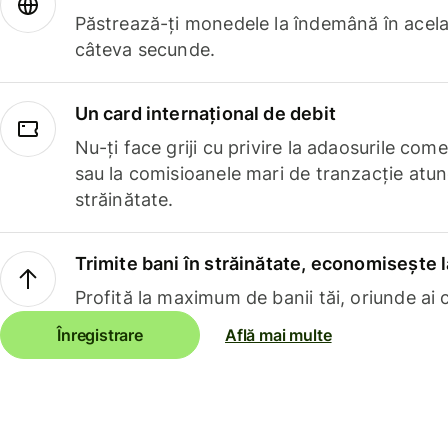
Păstrează-ți monedele la îndemână în acelaș
câteva secunde.
Un card internațional de debit
Nu-ți face griji cu privire la adaosurile com
sau la comisioanele mari de tranzacție atun
străinătate.
Trimite bani în străinătate, economisește l
Profită la maximum de banii tăi, oriunde ai c
Înregistrare
Află mai multe