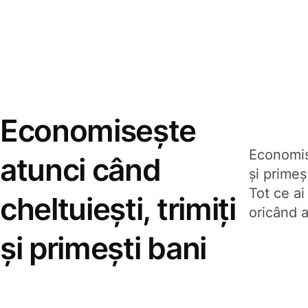
Economisește
Economise
atunci când
și prime
Tot ce ai
cheltuiești, trimiți
oricând a
și primești bani