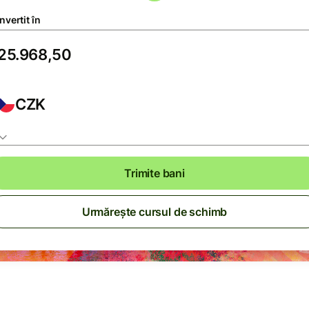
vertit în
CZK
Trimite bani
Urmărește cursul de schimb