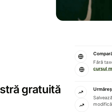
Compară 
Fără tax
cursul m
stră gratuită
Urmăreșt
Salvează
modifică