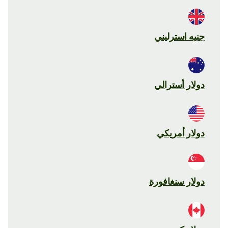
جنيه استرليني
دولار أسترالي
دولار أمريكي
دولار سنغافورة