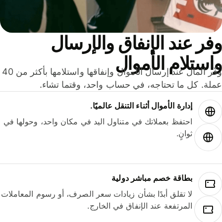
ر عند الإنفاق والإرسال
ستلام الأموال
وفّر المال عند إرسال الأموال وإنفاقها واستلامها بأكثر من 40
لة. كل ما تحتاجه، في حساب واحد، وقتما تشاء.
إدارة الأموال أثناء التنقل عالميًا.
احتفظ بعملاتك في متناول اليد في مكان واحد، وحولها في
ثوانٍ.
بطاقة خصم مباشر دولية
لا تقلق أبدًا بشأن زيادات سعر الصرف، أو رسوم المعاملات
المرتفعة عند الإنفاق في الخارج.