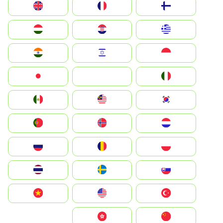
Suomi
France
United Kingdom
Greece
Hrvatska
Magyarország
Indonesia
Israel
India
Italia
JA
Japan
South Korea
Malay
Mexico
Nederland
Norge
Portugal
Polska
România
Россия
Slovensko
Ruoŧŧa
ไทย
Türkiye
United States
Vietnam
中国
中國香港特別行政區