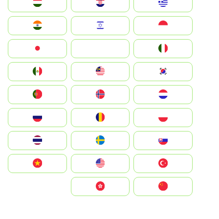
Greece
Hrvatska
Magyarország
Indonesia
Israel
India
Italia
JA
Japan
South Korea
Malay
Mexico
Nederland
Norge
Portugal
Polska
România
Россия
Slovensko
Ruoŧŧa
ไทย
Türkiye
United States
Vietnam
中国
中國香港特別行政區