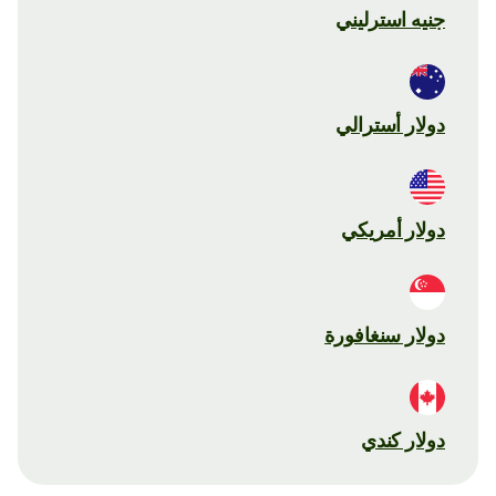
جنيه استرليني
دولار أسترالي
دولار أمريكي
دولار سنغافورة
دولار كندي