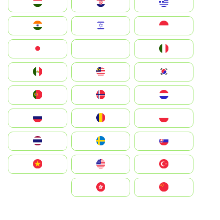
Greece
Hrvatska
Magyarország
Indonesia
Israel
India
Italia
JA
Japan
South Korea
Malay
Mexico
Nederland
Norge
Portugal
Polska
România
Россия
Slovensko
Ruoŧŧa
ไทย
Türkiye
United States
Vietnam
中国
中國香港特別行政區