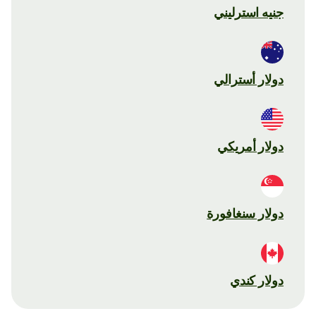
جنيه استرليني
دولار أسترالي
دولار أمريكي
دولار سنغافورة
دولار كندي