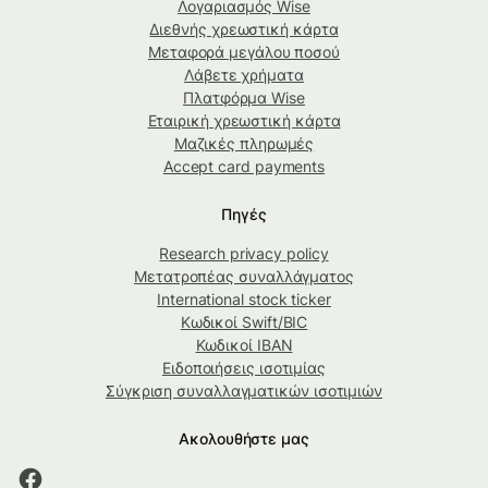
Λογαριασμός Wise
Διεθνής χρεωστική κάρτα
Μεταφορά μεγάλου ποσού
Λάβετε χρήματα
Πλατφόρμα Wise
Εταιρική χρεωστική κάρτα
Μαζικές πληρωμές
Accept card payments
Πηγές
Research privacy policy
Μετατροπέας συναλλάγματος
International stock ticker
Κωδικοί Swift/BIC
Κωδικοί IBAN
Ειδοποιήσεις ισοτιμίας
Σύγκριση συναλλαγματικών ισοτιμιών
Ακολουθήστε μας