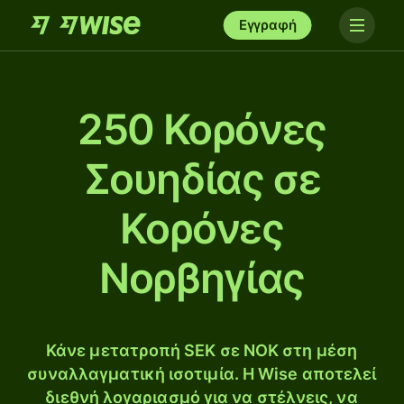
Εγγραφή
250 Κορόνες
Σουηδίας σε
Κορόνες
Νορβηγίας
Κάνε μετατροπή SEK σε NOK στη μέση
συναλλαγματική ισοτιμία. Η Wise αποτελεί
διεθνή λογαριασμό για να στέλνεις, να