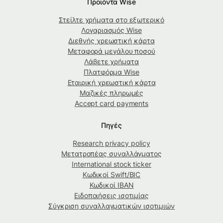
Προϊόντα Wise
Στείλτε χρήματα στο εξωτερικό
Λογαριασμός Wise
Διεθνής χρεωστική κάρτα
Μεταφορά μεγάλου ποσού
Λάβετε χρήματα
Πλατφόρμα Wise
Εταιρική χρεωστική κάρτα
Μαζικές πληρωμές
Accept card payments
Πηγές
Research privacy policy
Μετατροπέας συναλλάγματος
International stock ticker
Κωδικοί Swift/BIC
Κωδικοί IBAN
Ειδοποιήσεις ισοτιμίας
Σύγκριση συναλλαγματικών ισοτιμιών