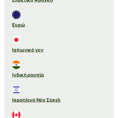
Ευρώ
Ιαπωνικό γεν
Ινδική ρουπία
Ισραηλινό Νέο Σέκελ