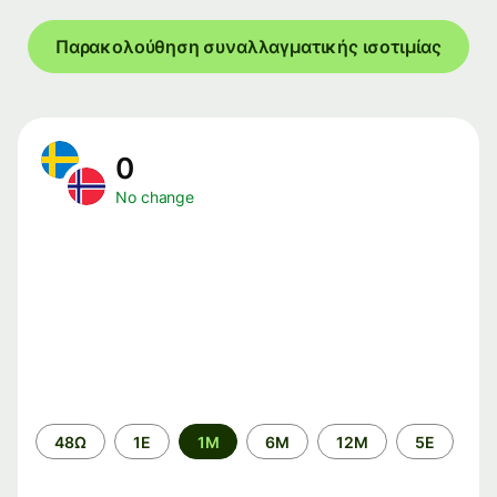
Παρακολούθηση συναλλαγματικής ισοτιμίας
0
No change
Time
48Ω
1Ε
1M
6M
12M
5Ε
period