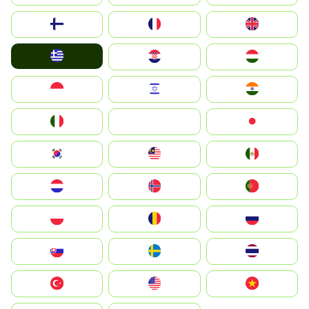
Suomi
France
United Kingdom
Greece
Hrvatska
Magyarország
Indonesia
Israel
India
Italia
JA
Japan
South Korea
Malay
Mexico
Nederland
Norge
Portugal
Polska
România
Россия
Slovensko
Ruoŧŧa
ไทย
Türkiye
United States
Vietnam