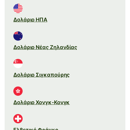
Δολάριο ΗΠΑ
Δολάριο Νέας Ζηλανδίας
Δολάριο Σιγκαπούρης
Δολάριο Χονγκ-Κονγκ
Ελβετικό Φράγκο