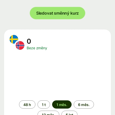
Sledovat směnný kurz
0
Beze změny
Časové
48 h
1 t
1 měs.
6 měs.
období
12 měs.
5 let