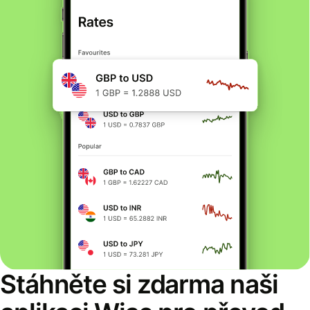
Stáhněte si zdarma naši