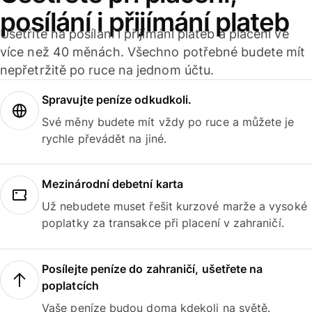
posílání i přijímání plateb
Ušetříte na posílání i přijímání plateb a placení ve
více než 40 měnách. Všechno potřebné budete mít
nepřetržitě po ruce na jednom účtu.
Spravujte peníze odkudkoli.
Své měny budete mít vždy po ruce a můžete je
rychle převádět na jiné.
Mezinárodní debetní karta
Už nebudete muset řešit kurzové marže a vysoké
poplatky za transakce při placení v zahraničí.
Posílejte peníze do zahraničí, ušetřete na
poplatcích
Vaše peníze budou doma kdekoli na světě.