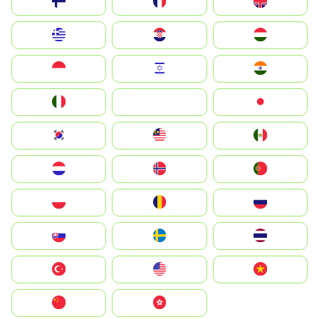
Suomi
France
United Kingdom
Greece
Hrvatska
Magyarország
Indonesia
Israel
India
Italia
JA
Japan
South Korea
Malay
Mexico
Nederland
Norge
Portugal
Polska
România
Россия
Slovensko
Ruoŧŧa
ไทย
Türkiye
United States
Vietnam
中国
中國香港特別行政區