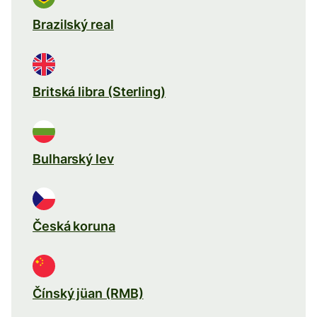
Brazilský real
Britská libra (Sterling)
Bulharský lev
Česká koruna
Čínský jüan (RMB)