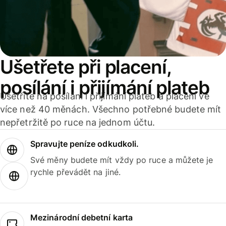
Ušetřete při placení,
posílání i přijímání plateb
Ušetříte na posílání i přijímání plateb a placení ve
více než 40 měnách. Všechno potřebné budete mít
nepřetržitě po ruce na jednom účtu.
Spravujte peníze odkudkoli.
Své měny budete mít vždy po ruce a můžete je
rychle převádět na jiné.
Mezinárodní debetní karta