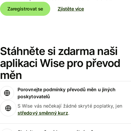
Zaregistrovat se
Zjistěte více
Stáhněte si zdarma naši
aplikaci Wise pro převod
měn
Porovnejte podmínky převodů měn u jiných
poskytovatelů
S Wise vás nečekají žádné skryté poplatky, jen
středový směnný kurz
.