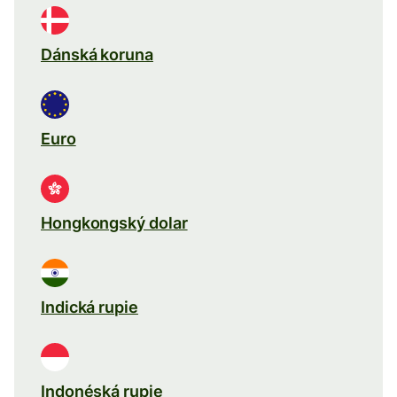
Dánská koruna
Euro
Hongkongský dolar
Indická rupie
Indonéská rupie