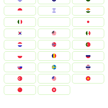
Indonesia
Israel
India
Italia
JA
Japan
South Korea
Malay
Mexico
Nederland
Norge
Portugal
Polska
România
Россия
Slovensko
Ruoŧŧa
ไทย
Türkiye
United States
Vietnam
中国
中國香港特別行政區