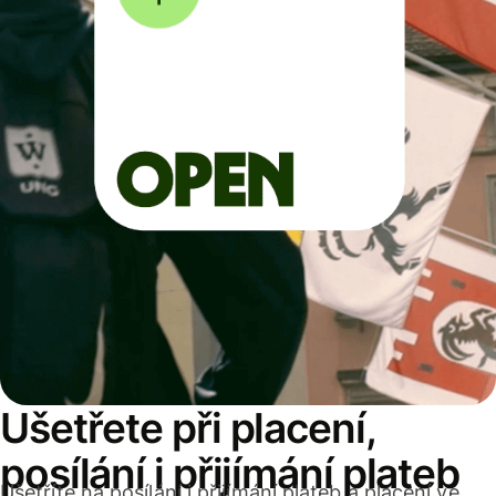
Ušetřete při placení,
posílání i přijímání plateb
Ušetříte na posílání i přijímání plateb a placení ve