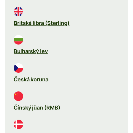
Britská libra (Sterling)
Bulharský lev
Česká koruna
Čínský jüan (RMB)