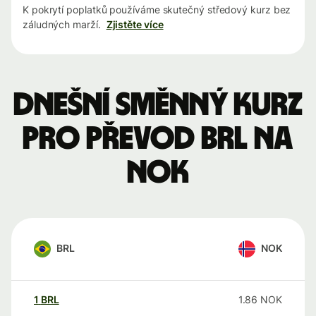
K pokrytí poplatků používáme skutečný středový kurz bez
záludných marží.
Zjistěte více
Dnešní směnný kurz
pro převod BRL na
NOK
BRL
NOK
1
BRL
1.86
NOK