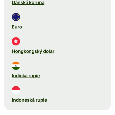
Dánská koruna
Euro
Hongkongský dolar
Indická rupie
Indonéská rupie