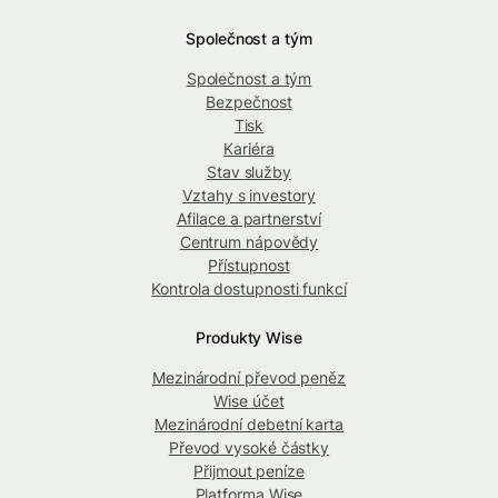
Společnost a tým
Společnost a tým
Bezpečnost
Tisk
Kariéra
Stav služby
Vztahy s investory
Afilace a partnerství
Centrum nápovědy
Přístupnost
Kontrola dostupnosti funkcí
Produkty Wise
Mezinárodní převod peněz
Wise účet
Mezinárodní debetní karta
Převod vysoké částky
Přijmout peníze
Platforma Wise