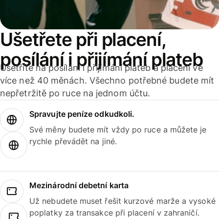
Ušetřete při placení,
posílání i přijímání plateb
Ušetříte na posílání i přijímání plateb a placení ve
více než 40 měnách. Všechno potřebné budete mít
nepřetržitě po ruce na jednom účtu.
Spravujte peníze odkudkoli.
Své měny budete mít vždy po ruce a můžete je
rychle převádět na jiné.
Mezinárodní debetní karta
Už nebudete muset řešit kurzové marže a vysoké
poplatky za transakce při placení v zahraničí.