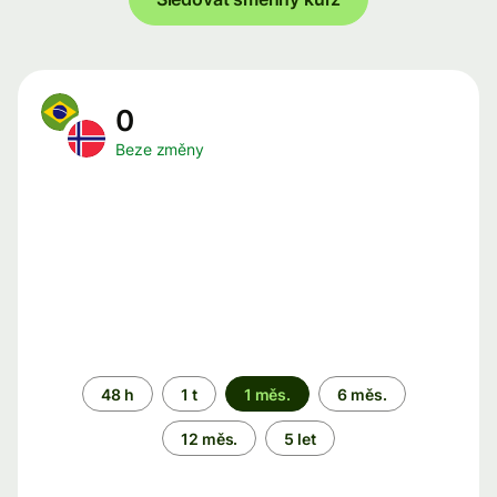
0
Beze změny
Časové
48 h
1 t
1 měs.
6 měs.
období
12 měs.
5 let