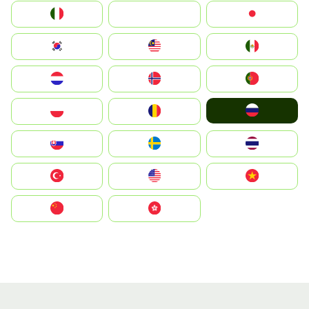
Italia
JA
Japan
South Korea
Malay
Mexico
Nederland
Norge
Portugal
Россия
Polska
România
Slovensko
Ruoŧŧa
ไทย
Türkiye
United States
Vietnam
中国
中國香港特別行政區