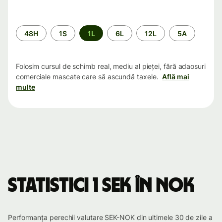
Perioada
48H
1S
1L
6L
12L
5A
Folosim cursul de schimb real, mediu al pieței, fără adaosuri
comerciale mascate care să ascundă taxele.
Află mai
multe
Statistici 1 SEK în NOK
Performanța perechii valutare SEK-NOK din ultimele 30 de zile a