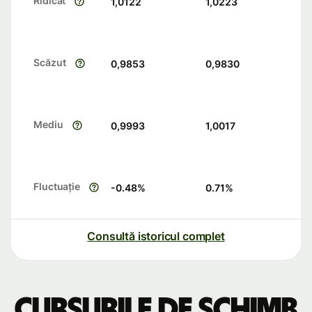
Ridicat
1,0122
1,0223
Scăzut
0,9853
0,9830
Mediu
0,9993
1,0017
Fluctuație
-0.48
%
0.71
%
Consultă istoricul complet
Cursurile de schimb