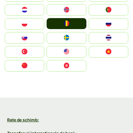
Nederland
Norge
Portugal
România
Polska
Россия
Slovensko
Ruoŧŧa
ไทย
Türkiye
United States
Vietnam
中国
中國香港特別行政區
Rate de schimb: