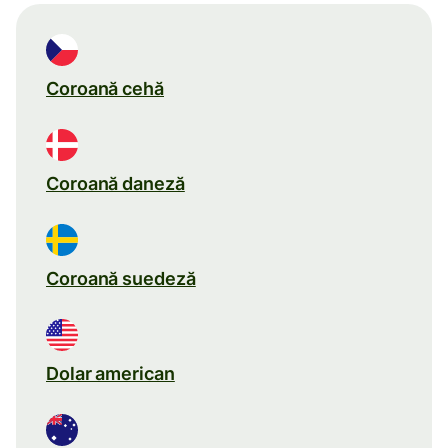
Coroană cehă
Coroană daneză
Coroană suedeză
Dolar american