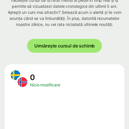
folosește cursul de schimb mediu al pieței în timp real și îți
permite să vizualizezi datele cronologice din ultimii 5 ani.
Aștepți un curs mai atractiv? Setează acum o alertă și te vom
anunța când se va îmbunătăți. În plus, datorită rezumatelor
noastre zilnice, nu vei rata niciodată ultimele noutăți.
Urmărește cursul de schimb
0
Nicio modificare