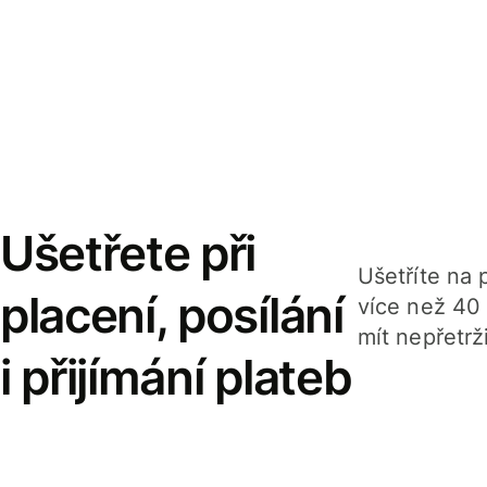
Ušetřete při
Ušetříte na p
placení, posílání
více než 40
mít nepřetrž
i přijímání plateb