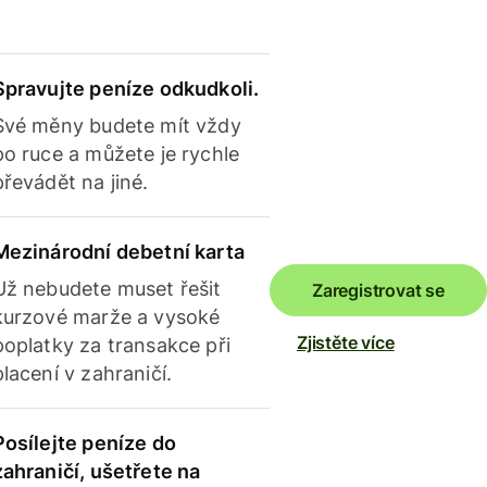
Spravujte peníze odkudkoli.
Své měny budete mít vždy
po ruce a můžete je rychle
převádět na jiné.
Mezinárodní debetní karta
Už nebudete muset řešit
Zaregistrovat se
kurzové marže a vysoké
Zjistěte více
poplatky za transakce při
placení v zahraničí.
Posílejte peníze do
zahraničí, ušetřete na