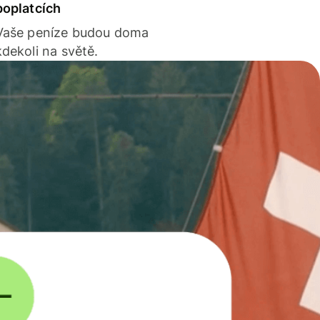
poplatcích
Vaše peníze budou doma
kdekoli na světě.