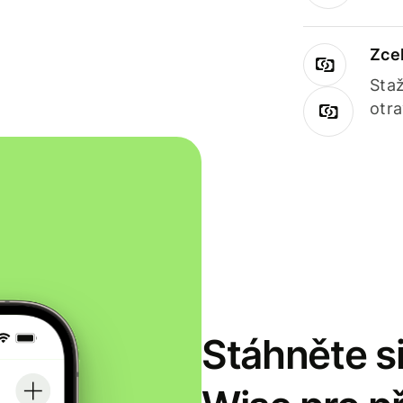
Zce
Staž
otr
Stáhněte si