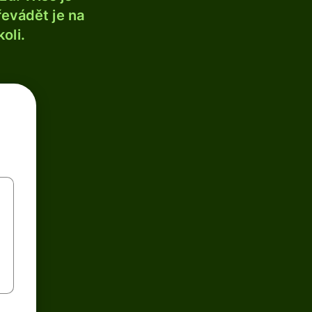
řevádět je na
oli.