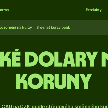
forma
Produkty
pozornění na kurzy
Srovnat kurzy bank
ké dolary n
koruny
e CAD na CZK podle středového směnného kurz