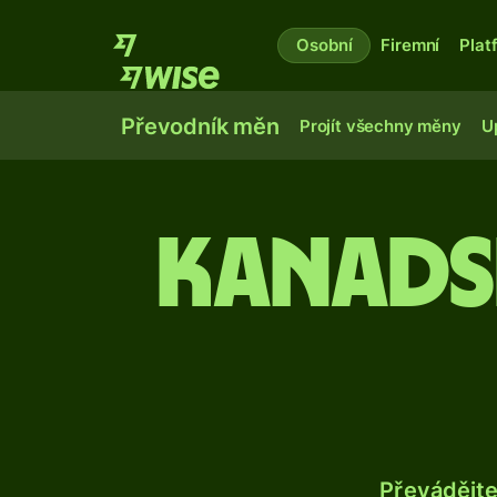
Osobní
Firemní
Plat
Převodník měn
Projít všechny měny
U
Kanads
Převádějt