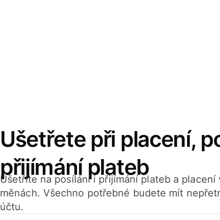
Ušetřete při placení, po
přijímání plateb
Ušetříte na posílání i přijímání plateb a placen
měnách. Všechno potřebné budete mít nepřetr
účtu.