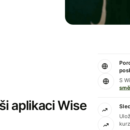
Por
pos
S Wi
smě
i aplikaci Wise
Sle
Ulož
kurz