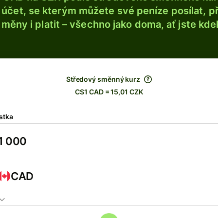
účet, se kterým můžete své peníze posílat, p
é měny i platit – všechno jako doma, ať jste kdek
Středový směnný kurz
C$1 CAD = 15,01 CZK
stka
CAD