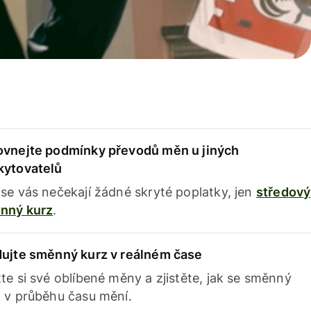
ovnejte podmínky převodů měn u jiných
kytovatelů
se vás nečekají žádné skryté poplatky, jen
středový
nný kurz
.
dujte směnný kurz v reálném čase
te si své oblíbené měny a zjistěte, jak se směnný
 v průběhu času mění.