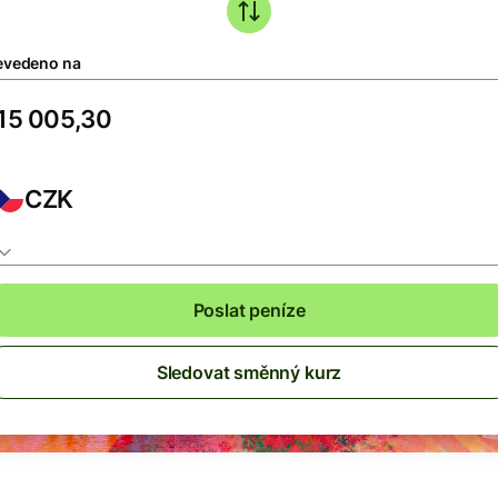
evedeno na
CZK
Poslat peníze
Sledovat směnný kurz