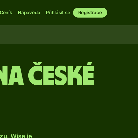
Ceník
Nápověda
Přihlásit se
Registrace
a české
u. Wise je