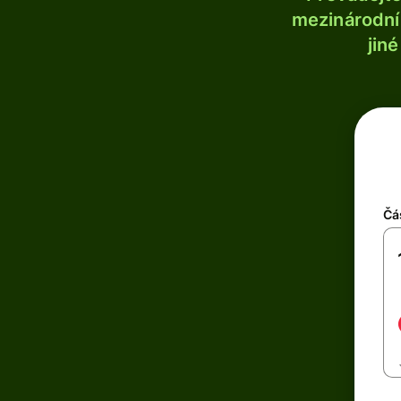
mezinárodní 
jin
Čá