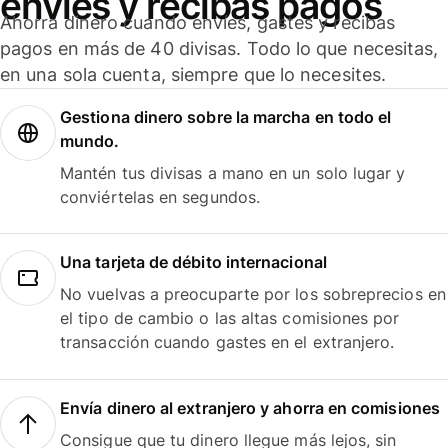
envíes y recibas pagos
Ahorra dinero cuando envíes, gastes y recibas
pagos en más de 40 divisas. Todo lo que necesitas,
en una sola cuenta, siempre que lo necesites.
Gestiona dinero sobre la marcha en todo el
mundo.
Mantén tus divisas a mano en un solo lugar y
conviértelas en segundos.
Una tarjeta de débito internacional
No vuelvas a preocuparte por los sobreprecios en
el tipo de cambio o las altas comisiones por
transacción cuando gastes en el extranjero.
Envía dinero al extranjero y ahorra en comisiones
Consigue que tu dinero llegue más lejos, sin