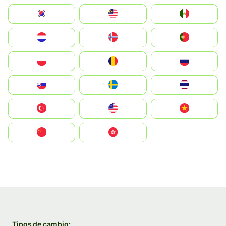
South Korea
Malay
Mexico
Nederland
Norge
Portugal
Polska
România
Россия
Slovensko
Ruoŧŧa
ไทย
Türkiye
United States
Vietnam
中国
中國香港特別行政區
Tipos de cambio: