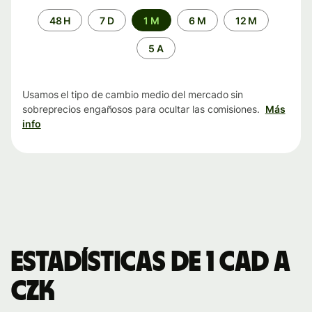
Periodo
48 H
7 D
1 M
6 M
12 M
de
tiempo
5 A
Usamos el tipo de cambio medio del mercado sin
sobreprecios engañosos para ocultar las comisiones.
Más
info
Estadísticas de 1 CAD a
CZK