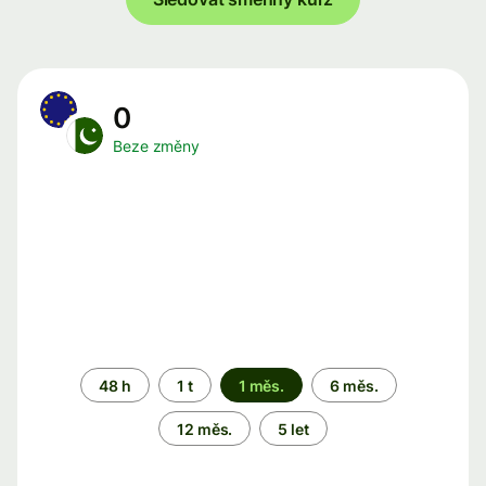
0
Beze změny
Časové
48 h
1 t
1 měs.
6 měs.
období
12 měs.
5 let