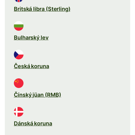
Britská libra (Sterling)
Bulharský lev
Česká koruna
Čínský jüan (RMB)
Dánská koruna