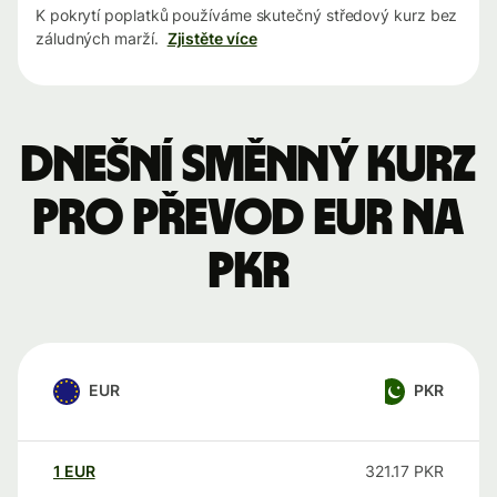
K pokrytí poplatků používáme skutečný středový kurz bez
záludných marží.
Zjistěte více
Dnešní směnný kurz
pro převod EUR na
PKR
EUR
PKR
1
EUR
321.17
PKR