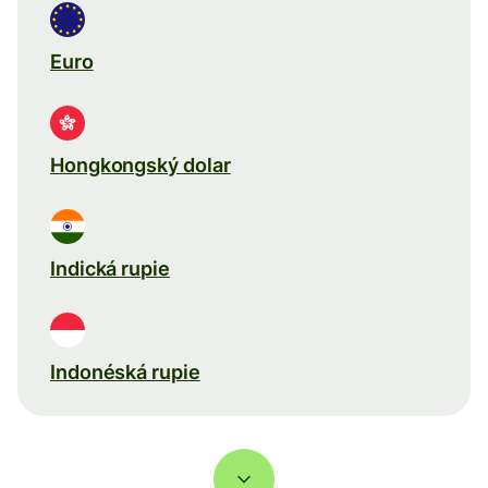
Euro
Hongkongský dolar
Indická rupie
Indonéská rupie