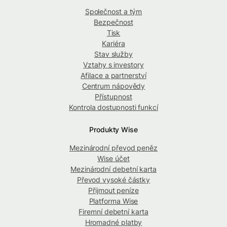
Společnost a tým
Bezpečnost
Tisk
Kariéra
Stav služby
Vztahy s investory
Afilace a partnerství
Centrum nápovědy
Přístupnost
Kontrola dostupnosti funkcí
Produkty Wise
Mezinárodní převod peněz
Wise účet
Mezinárodní debetní karta
Převod vysoké částky
Přijmout peníze
Platforma Wise
Firemní debetní karta
Hromadné platby