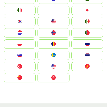
Italia
JA
Japan
South Korea
Malay
Mexico
Nederland
Norge
Portugal
Polska
România
Россия
Slovensko
Ruoŧŧa
ไทย
Türkiye
United States
Vietnam
中国
中國香港特別行政區