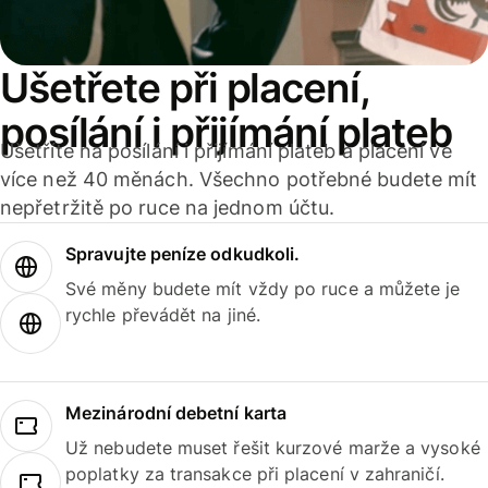
Ušetřete při placení,
posílání i přijímání plateb
Ušetříte na posílání i přijímání plateb a placení ve
více než 40 měnách. Všechno potřebné budete mít
nepřetržitě po ruce na jednom účtu.
Spravujte peníze odkudkoli.
Své měny budete mít vždy po ruce a můžete je
rychle převádět na jiné.
Mezinárodní debetní karta
Už nebudete muset řešit kurzové marže a vysoké
poplatky za transakce při placení v zahraničí.