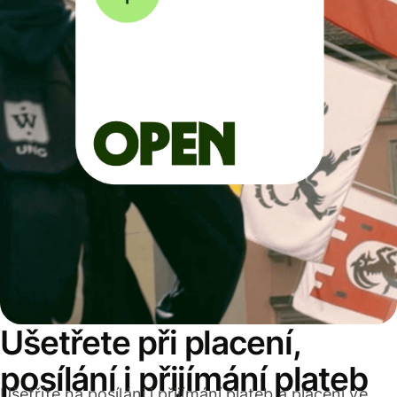
Ušetřete při placení,
posílání i přijímání plateb
Ušetříte na posílání i přijímání plateb a placení ve