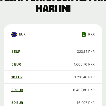
hari ini
EUR
PKR
1
EUR
320,14
PKR
5
EUR
1.600,70
PKR
10
EUR
3.201,40
PKR
20
EUR
6.402,80
PKR
50
EUR
16.007
PKR