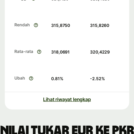
Rendah
315,8750
315,8260
Rata-rata
318,0691
320,4229
Ubah
0.81
%
-2.52
%
Lihat riwayat lengkap
Nilai tukar EUR ke PKR