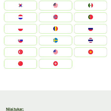
South Korea
Malay
Mexico
Nederland
Norge
Portugal
Polska
România
Россия
Slovensko
Ruoŧŧa
ไทย
Türkiye
United States
Vietnam
中国
中國香港特別行政區
Nilai tukar: