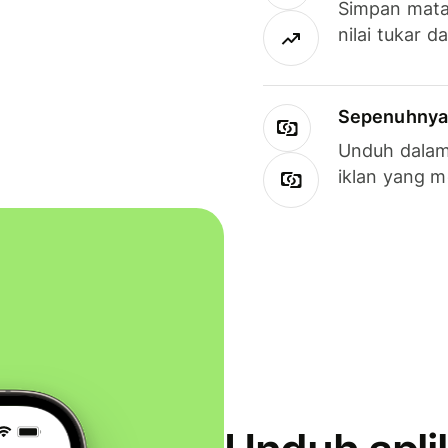
Simpan mata
nilai tukar d
Sepenuhnya g
Unduh dalam 
iklan yang 