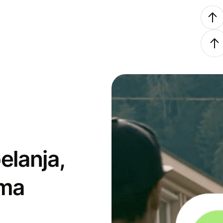
elanja,
ima