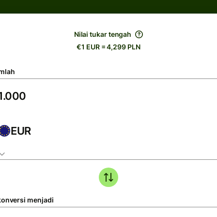
Nilai tukar tengah
€1 EUR = 4,299 PLN
mlah
EUR
konversi menjadi