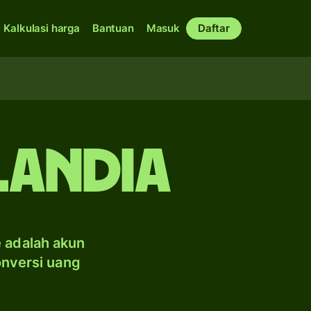
Kalkulasi harga
Bantuan
Masuk
Daftar
landia
e adalah akun
onversi uang