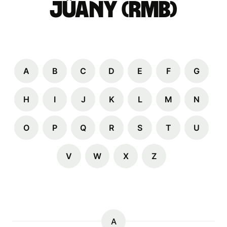
jüany (rmb)
A
B
C
D
E
F
G
H
I
J
K
L
M
N
O
P
Q
R
S
T
U
V
W
X
Z
A