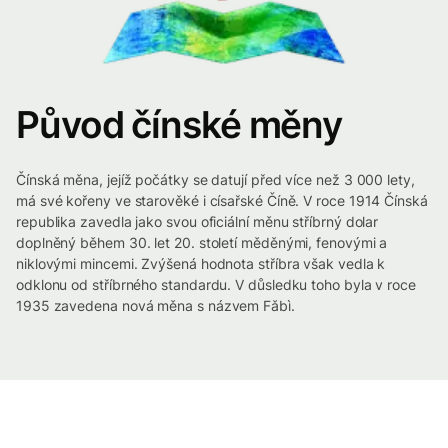
Původ čínské měny
Čínská měna, jejíž počátky se datují před více než 3 000 lety,
má své kořeny ve starověké i císařské Číně. V roce 1914 Čínská
republika zavedla jako svou oficiální měnu stříbrný dolar
doplněný během 30. let 20. století měděnými, fenovými a
niklovými mincemi. Zvýšená hodnota stříbra však vedla k
odklonu od stříbrného standardu. V důsledku toho byla v roce
1935 zavedena nová měna s názvem Fǎbì.