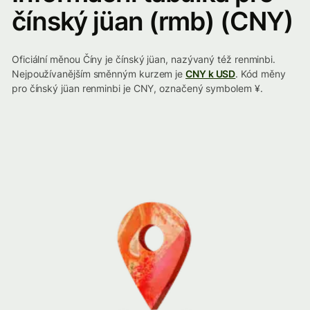
čínský jüan (rmb) (CNY)
Oficiální měnou Číny je čínský jüan, nazývaný též renminbi.
Nejpoužívanějším směnným kurzem je
CNY k USD
. Kód měny
pro čínský jüan renminbi je CNY, označený symbolem ¥.