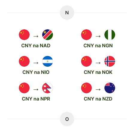
N
→
→
CNY na NAD
CNY na NGN
→
→
CNY na NIO
CNY na NOK
→
→
CNY na NPR
CNY na NZD
O