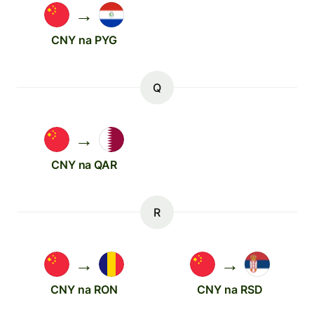
→
CNY na PYG
Q
→
CNY na QAR
R
→
→
CNY na RON
CNY na RSD