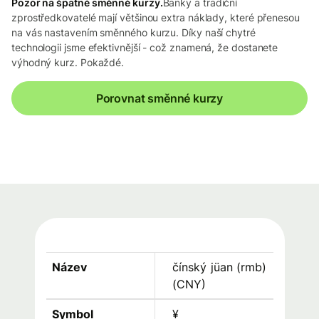
Pozor na špatné směnné kurzy.
Banky a tradiční
zprostředkovatelé mají většinou extra náklady, které přenesou
na vás nastavením směnného kurzu. Díky naší chytré
technologii jsme efektivnější - což znamená, že dostanete
výhodný kurz. Pokaždé.
Porovnat směnné kurzy
Název
čínský jüan (rmb)
(
CNY
)
Symbol
¥