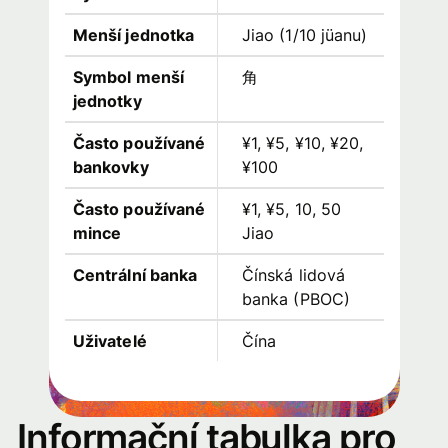
Menší jednotka
Jiao (1/10 jüanu)
Symbol menší
角
jednotky
Často používané
¥1, ¥5, ¥10, ¥20,
bankovky
¥100
Často používané
¥1, ¥5, 10, 50
mince
Jiao
Centrální banka
Čínská lidová
banka (PBOC)
Uživatelé
Čína
Informační tabulka pro