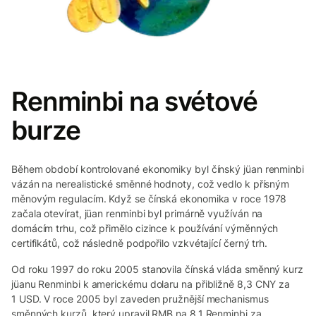
Renminbi na svétové
burze
Během období kontrolované ekonomiky byl čínský jüan renminbi
vázán na nerealistické směnné hodnoty, což vedlo k přísným
měnovým regulacím. Když se čínská ekonomika v roce 1978
začala otevírat, jüan renminbi byl primárně využíván na
domácím trhu, což přimělo cizince k používání výměnných
certifikátů, což následně podpořilo vzkvétající černý trh.
Od roku 1997 do roku 2005 stanovila čínská vláda směnný kurz
jüanu Renminbi k americkému dolaru na přibližně 8,3 CNY za
1 USD. V roce 2005 byl zaveden pružnější mechanismus
směnných kurzů, který upravil RMB na 8,1 Renminbi za