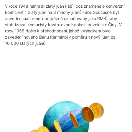
V roce 1948 nahradil zlatý jüan Fǎbì, což znamenalo konverzní
koeficient 1 zlatý jüan na 3 miliony jüanů Fǎbì. Současně byl
zaveden jüan renminbi (běžně označovaný jako RMB), aby
stabilizoval komunisty kontrolované oblasti pevninské Číny. V
roce 1955 došlo k přehodnocení, jehož výsledkem bylo
zavedení nového jüanu Renminbi v poměru 1 nový jüan za
10 000 starých jüanů.