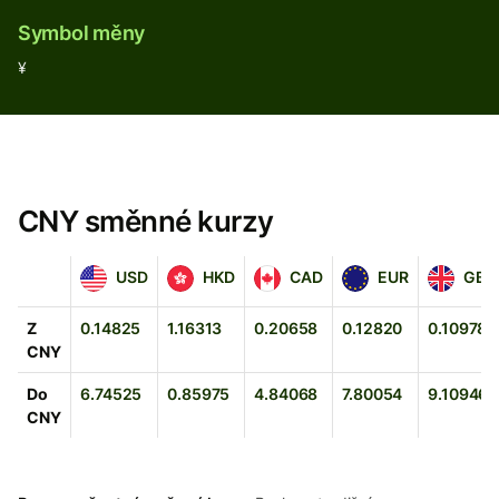
Symbol měny
¥
CNY směnné kurzy
USD
HKD
CAD
EUR
GBP
USD
HKD
CAD
EUR
GBP
Z
0.14825
1.16313
0.20658
0.12820
0.10978
CNY
Do
6.74525
0.85975
4.84068
7.80054
9.10946
CNY