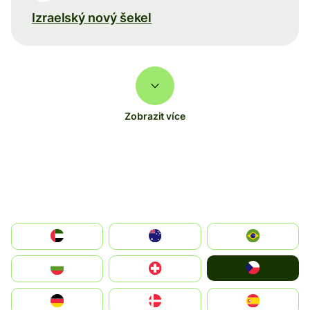
Izraelský nový šekel
Zobrazit více
الإمارات العربية المتحدة
Australia
Brazil
Czechia
България
Switzerland
Deutschland
Denmark
España