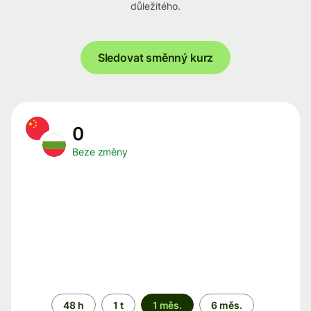
důležitého.
Sledovat směnný kurz
0
Beze změny
Časové
48 h
1 t
1 měs.
6 měs.