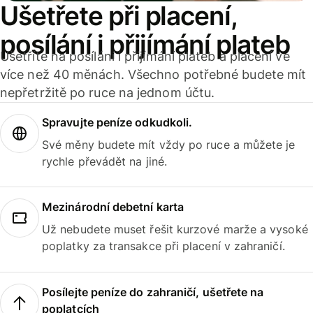
Ušetřete při placení,
posílání i přijímání plateb
Ušetříte na posílání i přijímání plateb a placení ve
více než 40 měnách. Všechno potřebné budete mít
nepřetržitě po ruce na jednom účtu.
Spravujte peníze odkudkoli.
Své měny budete mít vždy po ruce a můžete je
rychle převádět na jiné.
Mezinárodní debetní karta
Už nebudete muset řešit kurzové marže a vysoké
poplatky za transakce při placení v zahraničí.
Posílejte peníze do zahraničí, ušetřete na
poplatcích