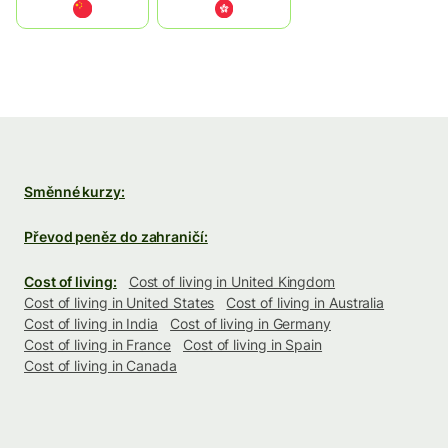
中国
中國香港特別行政區
Směnné kurzy:
Převod peněz do zahraničí:
Cost of living:
Cost of living in United Kingdom
Cost of living in United States
Cost of living in Australia
Cost of living in India
Cost of living in Germany
Cost of living in France
Cost of living in Spain
Cost of living in Canada