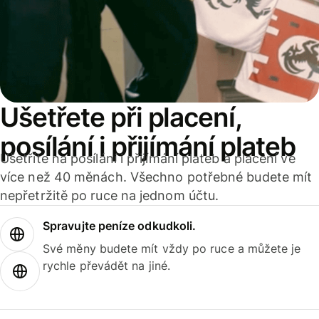
Ušetřete při placení,
posílání i přijímání plateb
Ušetříte na posílání i přijímání plateb a placení ve
více než 40 měnách. Všechno potřebné budete mít
nepřetržitě po ruce na jednom účtu.
Spravujte peníze odkudkoli.
Své měny budete mít vždy po ruce a můžete je
rychle převádět na jiné.