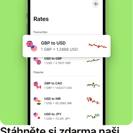
Stáhněte si zdarma naši