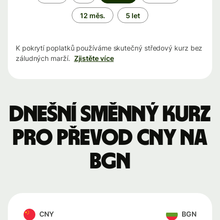
období
12 měs.
5 let
K pokrytí poplatků používáme skutečný středový kurz bez
záludných marží.
Zjistěte více
Dnešní směnný kurz
pro převod CNY na
BGN
CNY
BGN