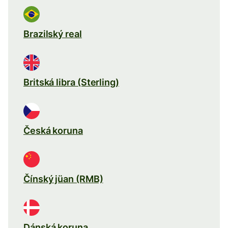
Brazilský real
Britská libra (Sterling)
Česká koruna
Čínský jüan (RMB)
Dánská koruna