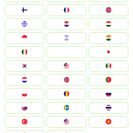
Suomi
France
United Kingdom
Greece
Hrvatska
Magyarország
Indonesia
Israel
India
Italia
JA
Japan
South Korea
Malay
Mexico
Nederland
Norge
Portugal
Polska
România
Россия
Slovensko
Ruoŧŧa
ไทย
Türkiye
United States
Vietnam