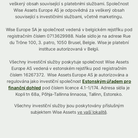
veškerý obsah související s platebními službami. Společnost
Wise Assets Europe AS je odpovědná za veškerý obsah
související s investičními službami, včetně marketingu.
Wise Europe SA je společnost vedená v belgickém rejstříku pod
registračním číslem 0713629988. Naše sídlo je na adrese Rue
du Trône 100, 3. patro, 1050 Brusel, Belgie. Wise je platební
instituce autorizovaná v Belgii.
Všechny investiční služby poskytuje společnost Wise Assets
Europe AS vedená v estonském rejstříku pod registračním
číslem 16267372. Wise Assets Europe AS je autorizována a
regulována jako investiční společnost
Estonským úřadem pro
finanční dohled
pod číslem licence 4.1-1/174. Adresa sídla je
Kopli tn 68a, Põhja-Tallinna linnaosa, Tallinn, Estonsko.
Všechny investiční služby jsou poskytovány příslušným
subjektem Wise Assets
ve vaší lokalitě
.