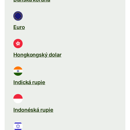
Euro
Hongkongský dolar
Indická rupie
Indonéská rupie