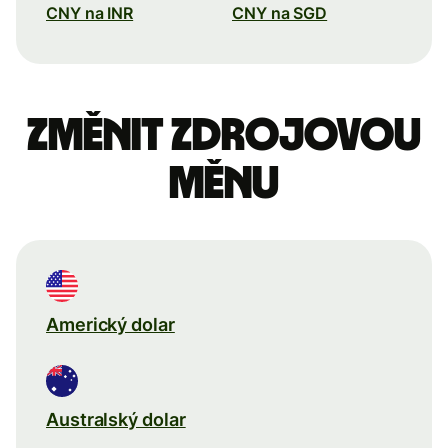
CNY na INR
CNY na SGD
Změnit zdrojovou
měnu
Americký dolar
Australský dolar