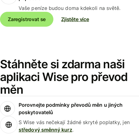
Vaše peníze budou doma kdekoli na světě.
Zaregistrovat se
Zjistěte více
Stáhněte si zdarma naši
aplikaci Wise pro převod
měn
Porovnejte podmínky převodů měn u jiných
poskytovatelů
S Wise vás nečekají žádné skryté poplatky, jen
středový směnný kurz
.