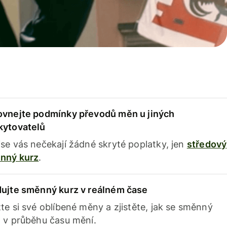
ovnejte podmínky převodů měn u jiných
kytovatelů
se vás nečekají žádné skryté poplatky, jen
středový
nný kurz
.
dujte směnný kurz v reálném čase
te si své oblíbené měny a zjistěte, jak se směnný
 v průběhu času mění.