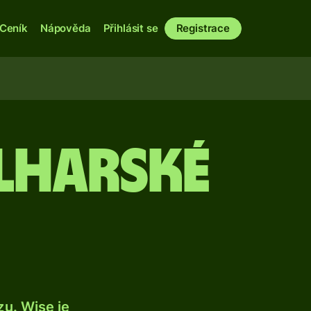
Ceník
Nápověda
Přihlásit se
Registrace
ulharské
u. Wise je