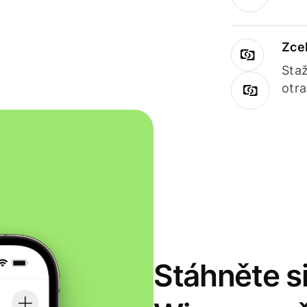
Zce
Staž
otr
Stáhněte si