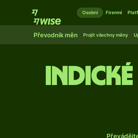
Osobní
Firemní
Plat
Převodník měn
Projít všechny měny
U
Indické
Převádějt