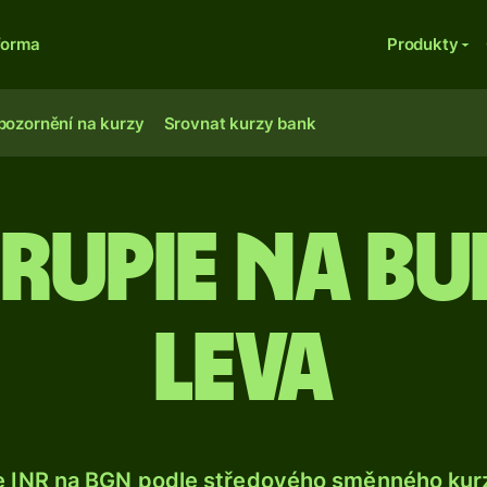
forma
Produkty
pozornění na kurzy
Srovnat kurzy bank
 rupie na b
leva
e INR na BGN podle středového směnného kurz