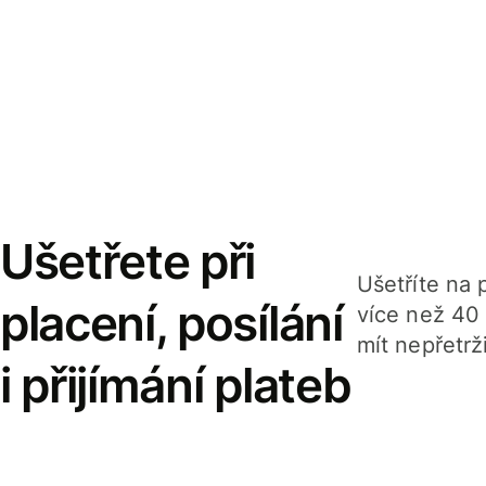
Ušetřete při
Ušetříte na p
placení, posílání
více než 40
mít nepřetrž
i přijímání plateb