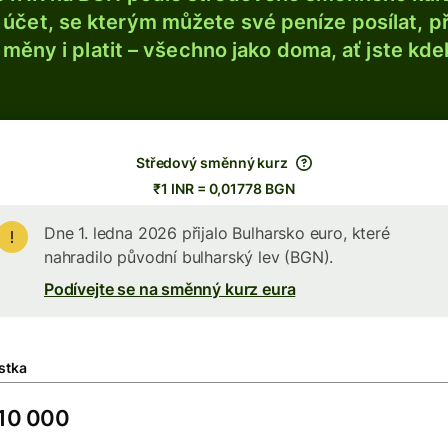
účet, se kterým můžete své peníze posílat, p
é měny i platit – všechno jako doma, ať jste kdek
Středový směnný kurz
₹1 INR = 0,01778 BGN
Dne 1. ledna 2026 přijalo Bulharsko euro, které
nahradilo původní bulharský lev (BGN).
Podívejte se na směnný kurz eura
stka