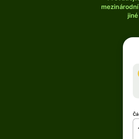
mezinárodní 
jin
Čá