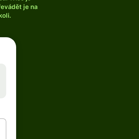
řevádět je na
oli.