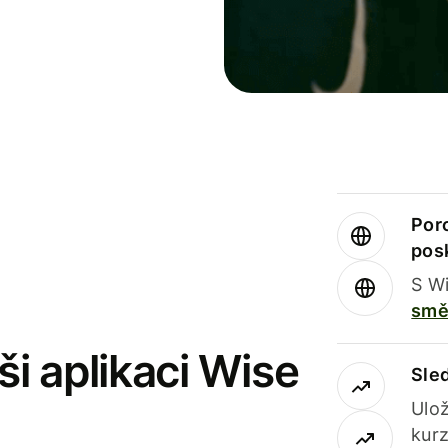
Por
pos
S Wi
smě
i aplikaci Wise
Sle
Ulož
kurz