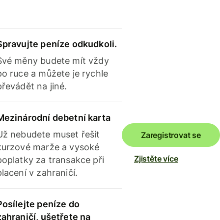
Spravujte peníze odkudkoli.
Své měny budete mít vždy
po ruce a můžete je rychle
převádět na jiné.
Mezinárodní debetní karta
Už nebudete muset řešit
Zaregistrovat se
kurzové marže a vysoké
Zjistěte více
poplatky za transakce při
placení v zahraničí.
Posílejte peníze do
zahraničí, ušetřete na