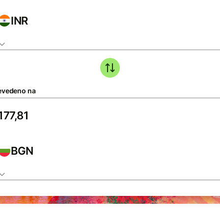
INR
evedeno na
BGN