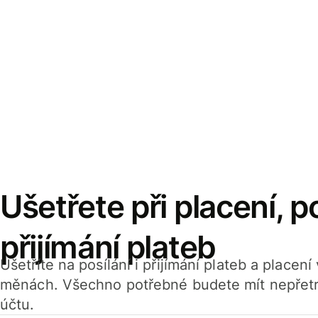
Ušetřete při placení, po
přijímání plateb
Ušetříte na posílání i přijímání plateb a placen
měnách. Všechno potřebné budete mít nepřetr
účtu.