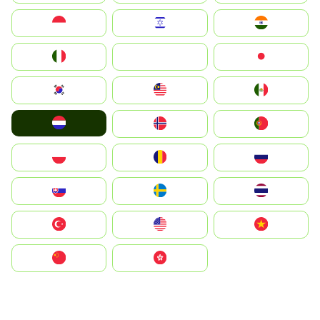
Indonesia
Israel
India
Italia
JA
Japan
South Korea
Malay
Mexico
Nederland
Norge
Portugal
Polska
România
Россия
Slovensko
Ruoŧŧa
ไทย
Türkiye
United States
Vietnam
中国
中國香港特別行政區