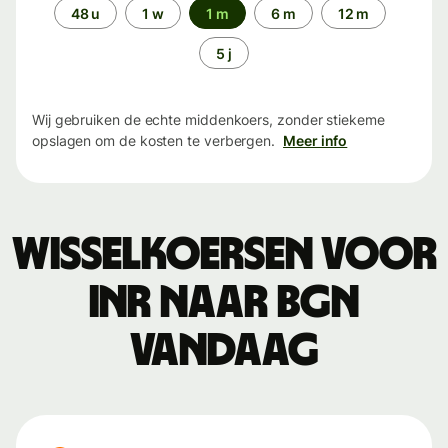
Periode
48 u
1 w
1 m
6 m
12 m
5 j
Wij gebruiken de echte middenkoers, zonder stiekeme
opslagen om de kosten te verbergen.
Meer info
Wisselkoersen voor
INR naar BGN
vandaag