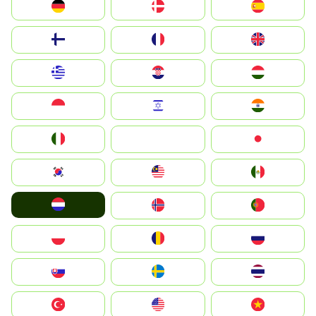
Deutschland
Denmark
España
Suomi
France
United Kingdom
Greece
Hrvatska
Magyarország
Indonesia
Israel
India
Italia
JA
Japan
South Korea
Malay
Mexico
Nederland
Norge
Portugal
Polska
România
Россия
Slovensko
Ruoŧŧa
ไทย
Türkiye
United States
Vietnam