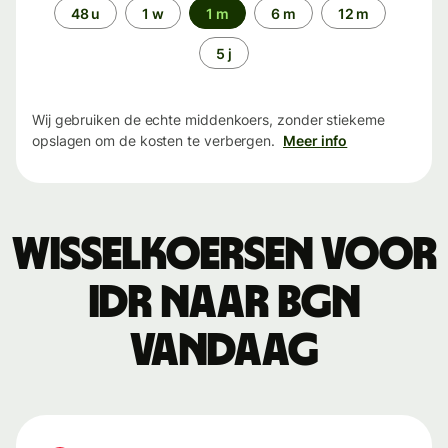
Periode
48 u
1 w
1 m
6 m
12 m
5 j
Wij gebruiken de echte middenkoers, zonder stiekeme
opslagen om de kosten te verbergen.
Meer info
Wisselkoersen voor
IDR naar BGN
vandaag