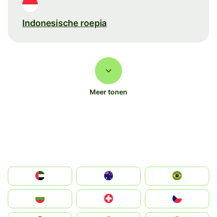
Indonesische roepia
Meer tonen
الإمارات العربية المتحدة
Australia
Brazil
България
Switzerland
Czechia