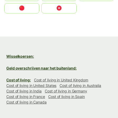
中国
中國香港特別行政區
Wisselkoersen:
Geld overschrijven naar het buitenland:
Cost of living:
Cost of living in United Kingdom
Cost of living in United States
Cost of living in Australia
Cost of living in India
Cost of living in Germany
Cost of living in France
Cost of living in Spain
Cost of living in Canada