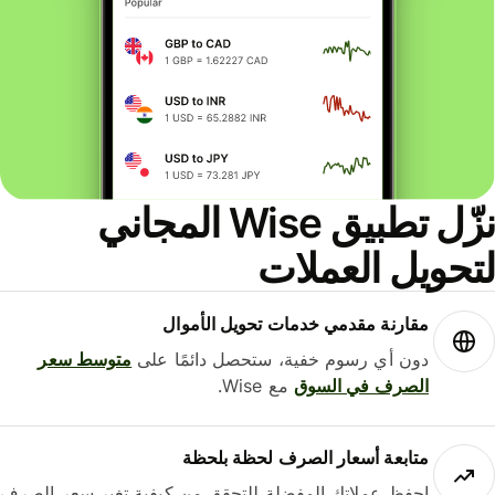
نزّل تطبيق Wise المجاني
حويل العملات
مقارنة مقدمي خدمات تحويل الأموال
دون أي رسوم خفية، ستحصل دائمًا على
متوسط ​​سعر
الصرف في السوق
مع Wise.
متابعة أسعار الصرف لحظة بلحظة
احفظ عملاتك المفضلة للتحقق من كيفية تغير سعر الصرف