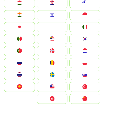
Greece
Hrvatska
Magyarország
Indonesia
Israel
India
Italia
JA
Japan
South Korea
Malay
Mexico
Nederland
Norge
Portugal
Polska
România
Россия
Slovensko
Ruoŧŧa
ไทย
Türkiye
United States
Vietnam
中国
中國香港特別行政區