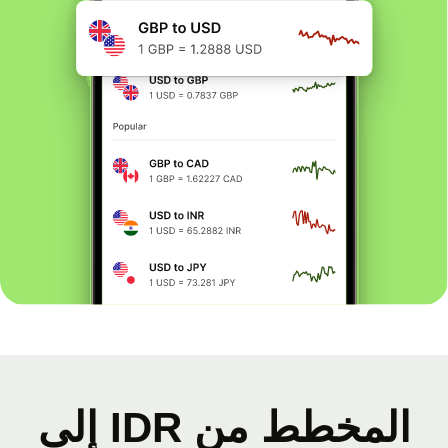
المخطط من IDR إلى