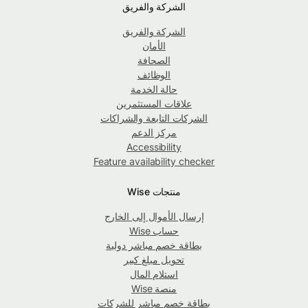
الشركة والفريق
الشركة والفريق
الأمان
الصحافة
الوظائف
حالة الخدمة
علاقات المستثمرين
الشركات التابعة والشراكات
مركز الدعم
Accessibility
Feature availability checker
منتجات Wise
إرسال الأموال إلى الخارج
حساب Wise
بطاقة خصم مباشر دولية
تحويل مبلغ كبير
استلام المال
منصة Wise
بطاقة خصم مباشر للشركات