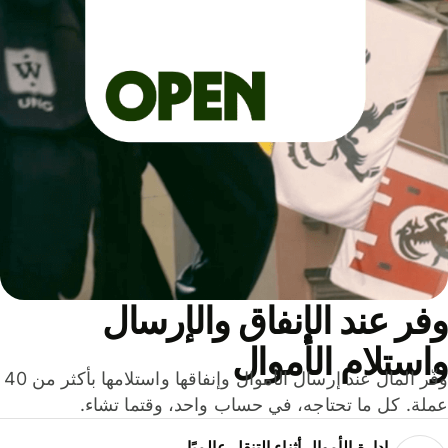
ر عند الإنفاق والإرسال
ستلام الأموال
وفّر المال عند إرسال الأموال وإنفاقها واستلامها بأكثر من 40
لة. كل ما تحتاجه، في حساب واحد، وقتما تشاء.
إدارة الأموال أثناء التنقل عالميًا.