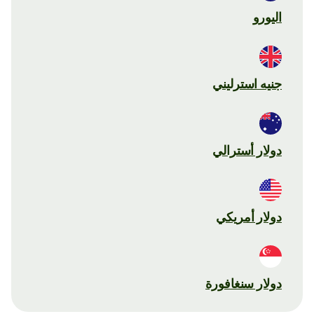
اليورو
جنيه استرليني
دولار أسترالي
دولار أمريكي
دولار سنغافورة