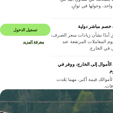
احد، وحولها في ثوانٍ.
 خصم مباشر دولية
تسجيل الدخول
ق أبدًا بشأن زيادات سعر الصرف،
م المعاملات المرتفعة عند
معرفة المزيد
ق في الخارج.
لأموال إلى الخارج، ووفر في
م
أموالك قيمة أكبر، مهما بَعُدت
فات.