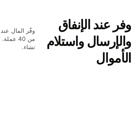
وفر عند الإنفاق
وفّر المال عند 
والإرسال واستلام
من 40 عم
تشاء.
الأموال